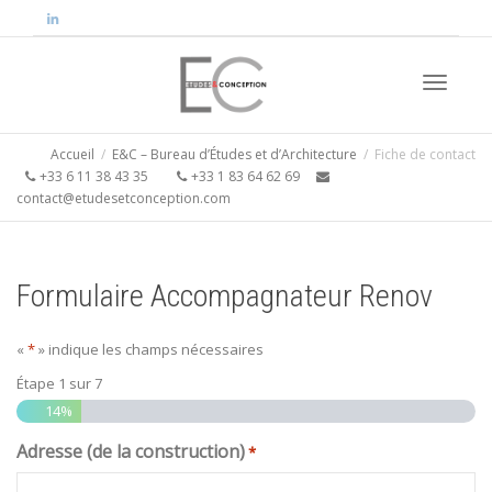
Activer/
Accueil
E&C – Bureau d’Études et d’Architecture
Fiche de contact
+33 6 11 38 43 35
+33 1 83 64 62 69
contact@etudesetconception.com
navigati
Formulaire Accompagnateur Renov
«
*
» indique les champs nécessaires
Étape
1
sur
7
14%
Adresse (de la construction)
*