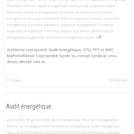
Villenave-d'Ornon
,
Audit énergétique Yvelines (78)
,
audit thermique
bâtiment
,
auditeur énergétique Occitanie
,
Auditeur performance
énergétique Nouvelle‑Aquitaine
,
bilan énergétique maison
,
expertise
énergétique Nouvelle‑Aquitaine
,
expertise énergétique Occitanie
,
expertise énergétique Provence‑Alpes‑Côte d’Azur
,
performance
,
énergétique logement
,
rénovation énergétique audit
0
Architecte copropriété. Audit énergétique, DTG, PPT et AMO
MaPrimeRénov’ Copropriété Syndic ou conseil syndical, vous
devez décider vite et...
En lire plus
0
likes
Audit énergétique
,
,
admin2830
30 janvier 2024
Audit énergétique
,
Mon Accompagnateur
Rénov'
,
accompagnement rénovation énergétique
,
Audit énergétique
Agen
,
Audit Energétique Alpes-Maritimes 06
,
Audit énergétique Anglet
,