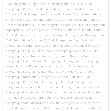
Audit énergétique Angoulême
,
Audit énergétique Aude 11
,
Audit
énergétique Bayonne
,
Audit énergétique Bergerac
,
Audit énergétique
Bordeaux
,
Audit Energétique Bouches-du-Rhône 13
,
Audit énergétique
Brive-la-Gaillarde
,
Audit énergétique Charente (16)
,
Audit énergétique
Charente-Maritime (17)
,
Audit énergétique Châtellerault
,
audit énergétique
copropriété.
,
Audit énergétique Corrèze (19)
,
Audit énergétique Creuse
(23)
,
Audit énergétique Deux-Sèvres (79)
,
Audit énergétique Dordogne (24)
,
Audit énergétique Essonne (91)
,
Audit Energétique Gard 30
,
Audit
énergétique Gironde (33)
,
Audit énergétique Haute-Vienne (87)
,
Audit
énergétique Hauts-de-Seine (92)
,
Audit énergétique Hérault 34
,
audit
énergétique ile de france
,
Audit énergétique La Rochelle
,
Audit
énergétique Landes (40)
,
Audit énergétique Limoges
,
Audit énergétique
Lot-et-Garonne (47)
,
audit énergétique maison individuelle
,
Audit
énergétique Mérignac
,
Audit énergétique Mont-de-Marsan
,
Audit
énergétique Niort
,
Audit énergétique Nouvelle-Aquitaine
,
Audit
énergétique Paris (75)
,
Audit énergétique Pau
,
Audit énergétique
Périgueux
,
Audit énergétique Pessac
,
Audit énergétique Poitiers
,
audit
énergétique Provence‑Alpes‑Côte d’Azur
,
Audit énergétique Pyrénées-
Atlantiques (64)
,
Audit énergétique Pyrénées-Orientales 66
,
Audit
énergétique Saint-Médard-en-Jalles
,
Audit énergétique Seine-et-Marne
(77)
,
Audit énergétique Seine-Saint-Denis (93)
,
Audit énergétique Talence
,