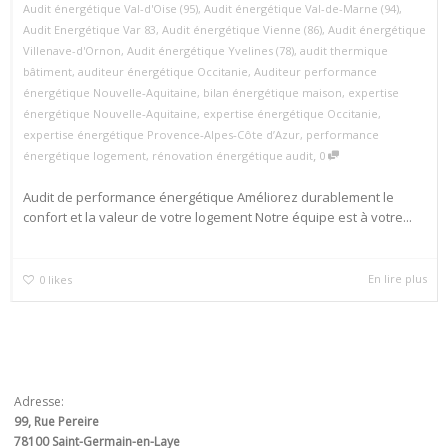
Audit énergétique Val-d'Oise (95)
,
Audit énergétique Val-de-Marne (94)
,
Audit Energétique Var 83
,
Audit énergétique Vienne (86)
,
Audit énergétique
Villenave-d'Ornon
,
Audit énergétique Yvelines (78)
,
audit thermique
bâtiment
,
auditeur énergétique Occitanie
,
Auditeur performance
énergétique Nouvelle‑Aquitaine
,
bilan énergétique maison
,
expertise
énergétique Nouvelle‑Aquitaine
,
expertise énergétique Occitanie
,
expertise énergétique Provence‑Alpes‑Côte d’Azur
,
performance
,
énergétique logement
,
rénovation énergétique audit
0
Audit de performance énergétique Améliorez durablement le
confort et la valeur de votre logement Notre équipe est à votre...
En lire plus
0
likes
Adresse:
99, Rue Pereire
78100 Saint-Germain-en-Laye