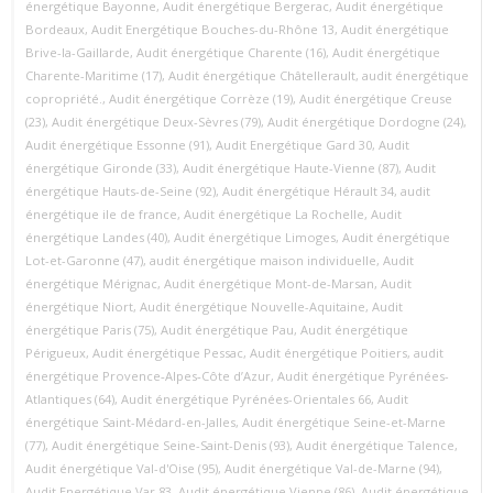
énergétique Bayonne
,
Audit énergétique Bergerac
,
Audit énergétique
Bordeaux
,
Audit Energétique Bouches-du-Rhône 13
,
Audit énergétique
Brive-la-Gaillarde
,
Audit énergétique Charente (16)
,
Audit énergétique
Charente-Maritime (17)
,
Audit énergétique Châtellerault
,
audit énergétique
copropriété.
,
Audit énergétique Corrèze (19)
,
Audit énergétique Creuse
(23)
,
Audit énergétique Deux-Sèvres (79)
,
Audit énergétique Dordogne (24)
,
Audit énergétique Essonne (91)
,
Audit Energétique Gard 30
,
Audit
énergétique Gironde (33)
,
Audit énergétique Haute-Vienne (87)
,
Audit
énergétique Hauts-de-Seine (92)
,
Audit énergétique Hérault 34
,
audit
énergétique ile de france
,
Audit énergétique La Rochelle
,
Audit
énergétique Landes (40)
,
Audit énergétique Limoges
,
Audit énergétique
Lot-et-Garonne (47)
,
audit énergétique maison individuelle
,
Audit
énergétique Mérignac
,
Audit énergétique Mont-de-Marsan
,
Audit
énergétique Niort
,
Audit énergétique Nouvelle-Aquitaine
,
Audit
énergétique Paris (75)
,
Audit énergétique Pau
,
Audit énergétique
Périgueux
,
Audit énergétique Pessac
,
Audit énergétique Poitiers
,
audit
énergétique Provence‑Alpes‑Côte d’Azur
,
Audit énergétique Pyrénées-
Atlantiques (64)
,
Audit énergétique Pyrénées-Orientales 66
,
Audit
énergétique Saint-Médard-en-Jalles
,
Audit énergétique Seine-et-Marne
(77)
,
Audit énergétique Seine-Saint-Denis (93)
,
Audit énergétique Talence
,
Audit énergétique Val-d'Oise (95)
,
Audit énergétique Val-de-Marne (94)
,
Audit Energétique Var 83
,
Audit énergétique Vienne (86)
,
Audit énergétique