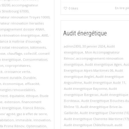
s 93200
,
accompagnateur
En lire p
0
likes
 Strasbourg 67000
,
ateur rénovation Troyes 10000
,
ateur rénovation Versailles
ompagnement dossier ANAH
,
Audit énergétique
s rénovation énergétique
,
AME
,
stance à maîtrise d'ouvrage
,
,
,
admin2830
30 janvier 2024
Audit
t initial rénovation
,
bâtiments
,
énergétique
,
Mon Accompagnateur
sse
,
chauffage
,
collectif
,
conseil
Rénov'
,
accompagnement rénovation
n énergétique
,
Consommation
,
énergétique
,
Audit énergétique Agen
,
Aud
ion
,
copropriétaires
,
Energétique Alpes-Maritimes 06
,
Audit
té
,
croissance verte
,
énergétique Anglet
,
Audit énergétique
ment durable
,
Durable
,
Angoulême
,
Audit énergétique Aude 11
,
e
,
économique
,
efficacité
,
Audit énergétique Bayonne
,
Audit
nergies renouvelables
,
énergétique Bergerac
,
Audit énergétique
ement
,
équitable
,
éthique
,
Etude
Bordeaux
,
Audit Energétique Bouches-du
ue
,
extension
,
financement
Rhône 13
,
Audit énergétique Brive-la-
n énergétique
,
France Rénov
,
Gaillarde
,
Audit énergétique Charente (16
nov’ agréé
,
gaz à effet de serre
,
Audit énergétique Charente-Maritime (17)
abitation
,
immeuble
,
innovation
,
Audit énergétique Châtellerault
,
audit
Ma Prime Rénov
,
Optimisation
,