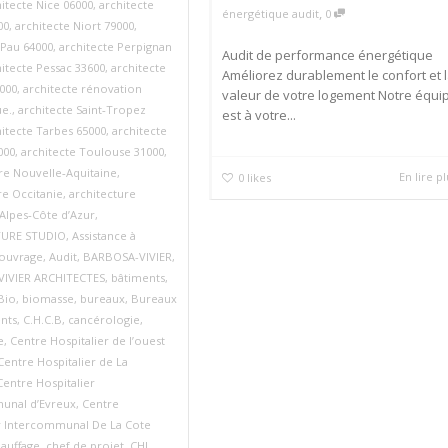
itecte Nice 06000
,
architecte
,
énergétique audit
0
00
,
architecte Niort 79000
,
 Pau 64000
,
architecte Perpignan
Audit de performance énergétique
hitecte Pessac 33600
,
architecte
Améliorez durablement le confort et 
6000
,
architecte rénovation
valeur de votre logement Notre équi
ue.
,
architecte Saint‑Tropez
est à votre...
hitecte Tarbes 65000
,
architecte
000
,
architecte Toulouse 31000
,
re Nouvelle‑Aquitaine
,
En lire p
0
likes
re Occitanie
,
architecture
Alpes‑Côte d’Azur
,
TURE STUDIO
,
Assistance à
'ouvrage
,
Audit
,
BARBOSA-VIVIER
,
IVIER ARCHITECTES
,
bâtiments
,
Bio
,
biomasse
,
bureaux
,
Bureaux
nts
,
C.H.C.B
,
cancérologie
,
e
,
Centre Hospitalier de l’ouest
Centre Hospitalier de La
Centre Hospitalier
unal d’Evreux
,
Centre
er Intercommunal De La Cote
auffage
,
chef de projet
,
CHI
,