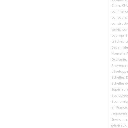
Chine
,
CHU
commerc
concours
,
constructi
variés
,
con
coproprié
crèches
,
c
Décennale
Nouvelle‑A
Occitanie
,
Provence‑
développe
échelles
,
D
échelles d
Supérieure
écologiqu
économiq
en France
renouvela
Environn
généreux
,