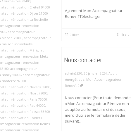
n Courbevoie 92400
,
ateur rénovation Créteil 94000
,
Agrement-Mon-Accompagnateur-
ateur rénovation Dijon 21000
,
Renov-1Télécharger
ateur rénovation La Rochelle
ompagnateur rénovation
7000
,
accompagnateur
En lire p
0
likes
n Mâcon 71000
,
accompagnateur
 maison individuelle
,
ateur rénovation Mérignac
ompagnateur rénovation Metz
Nous contacter
ompagnateur rénovation
68100
,
accompagnateur
,
,
admin2830
30 janvier 2024
Audit
n Nancy 54000
,
accompagnateur
énergétique
,
Mon Accompagnateur
n Nanterre 92000
,
,
Rénov'
0
ateur rénovation Nevers 58000
,
ateur rénovation Niort 79000
,
Nous contacter (Pour toute demande
ateur rénovation Paris 75000
,
« Mon Accompagnateur Rénov » non
ateur rénovation Pau 64000
,
adaptée au formulaire ci‑dessous,
ateur rénovation Pessac 33600
,
merci d’utiliser le formulaire dédié
ateur rénovation Poitiers
suivant)...
ompagnateur rénovation Reims
ompagnateur rénovation