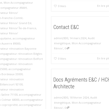
ue
,
Mon Accompagnateur
En lire p
0
likes
compagnateur ANAH
,
ateur Rénov’
e‑Franche‑Comté
,
ateur Rénov’ Grand Est
,
Contact E&C
ateur Rénov’ Île‑de‑France
,
ateur Rénov’
,
,
admin2830
14 mars 2024
Audit
quitaine
,
accompagnateur
énergétique
,
Mon Accompagnateur
n Auxerre 89000
,
,
Rénov'
0
ateur rénovation Bayonne
ompagnateur rénovation Bègles
En lire p
0
likes
ompagnateur rénovation Belfort
ompagnateur rénovation
25000
,
accompagnateur
n Bordeaux 33000
,
Docs Agréments E&C / HC
ateur rénovation
Billancourt 92100
,
Architecte
ateur rénovation
r‑Saône 71100
,
accompagnateur
,
,
admin2830
18 février 2024
Audit
n Colmar 68000
,
accompagnateur
énergétique
,
Mon Accompagnateur
n copropriété
,
accompagnateur
,
Rénov'
0