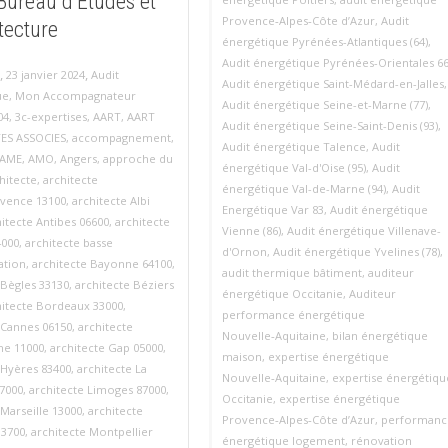
Bureau d’Études et
Provence‑Alpes‑Côte d’Azur
,
Audit
tecture
énergétique Pyrénées-Atlantiques (64)
,
Audit énergétique Pyrénées-Orientales 6
,
,
23 janvier 2024
Audit
Audit énergétique Saint-Médard-en-Jalles
,
ue
,
Mon Accompagnateur
Audit énergétique Seine-et-Marne (77)
,
04
,
3c-expertises
,
AART
,
AART
Audit énergétique Seine-Saint-Denis (93)
,
ES ASSOCIES
,
accompagnement
,
Audit énergétique Talence
,
Audit
AME
,
AMO
,
Angers
,
approche du
énergétique Val-d'Oise (95)
,
Audit
hitecte
,
architecte
énergétique Val-de-Marne (94)
,
Audit
ovence 13100
,
architecte Albi
Energétique Var 83
,
Audit énergétique
itecte Antibes 06600
,
architecte
Vienne (86)
,
Audit énergétique Villenave-
4000
,
architecte basse
d'Ornon
,
Audit énergétique Yvelines (78)
,
tion
,
architecte Bayonne 64100
,
audit thermique bâtiment
,
auditeur
 Bègles 33130
,
architecte Béziers
énergétique Occitanie
,
Auditeur
hitecte Bordeaux 33000
,
performance énergétique
 Cannes 06150
,
architecte
Nouvelle‑Aquitaine
,
bilan énergétique
ne 11000
,
architecte Gap 05000
,
maison
,
expertise énergétique
 Hyères 83400
,
architecte La
Nouvelle‑Aquitaine
,
expertise énergétiqu
7000
,
architecte Limoges 87000
,
Occitanie
,
expertise énergétique
 Marseille 13000
,
architecte
Provence‑Alpes‑Côte d’Azur
,
performanc
33700
,
architecte Montpellier
énergétique logement
,
rénovation