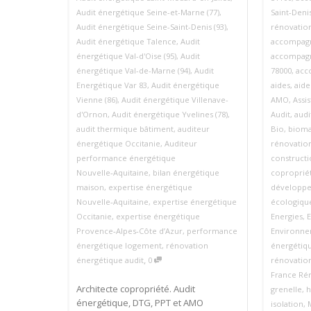
Audit énergétique Seine-et-Marne (77)
,
Saint‑Deni
Audit énergétique Seine-Saint-Denis (93)
,
rénovation
Audit énergétique Talence
,
Audit
accompagn
énergétique Val-d'Oise (95)
,
Audit
accompagn
énergétique Val-de-Marne (94)
,
Audit
78000
,
acc
Energétique Var 83
,
Audit énergétique
aides
,
aide
Vienne (86)
,
Audit énergétique Villenave-
AMO
,
Assi
d'Ornon
,
Audit énergétique Yvelines (78)
,
Audit
,
audi
audit thermique bâtiment
,
auditeur
Bio
,
bioma
énergétique Occitanie
,
Auditeur
rénovatio
performance énergétique
construct
Nouvelle‑Aquitaine
,
bilan énergétique
coproprié
maison
,
expertise énergétique
développe
Nouvelle‑Aquitaine
,
expertise énergétique
écologiqu
Occitanie
,
expertise énergétique
Energies
,
E
Provence‑Alpes‑Côte d’Azur
,
performance
Environn
énergétique logement
,
rénovation
énergétiq
,
énergétique audit
0
rénovatio
France Ré
Architecte copropriété. Audit
grenelle
,
h
énergétique, DTG, PPT et AMO
isolation
,