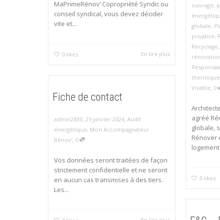
MaPrimeRénov’ Copropriété Syndic ou
ouvrage
,
p
conseil syndical, vous devez décider
énergétiq
vite et...
globale
,
Pl
privative
,
Recyclage
En lire plus
0
likes
rénovation
Responsabi
thermique
,
Vivable
0
Fiche de contact
Architect
agréé Ré
,
,
admin2830
29 janvier 2024
Audit
globale, 
énergétique
,
Mon Accompagnateur
Rénover 
,
Rénov'
0
logement 
Vos données seront traitées de façon
strictement confidentielle et ne seront
0
likes
en aucun cas transmises à des tiers.
Les...
En lire plus