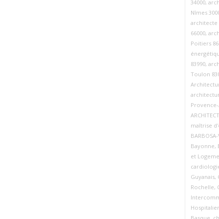
34000
,
arch
Nîmes 300
architecte
66000
,
arc
Poitiers 8
énergétiq
83990
,
arc
Toulon 83
Architectu
architectu
Provence‑
ARCHITEC
maîtrise d
BARBOSA-V
Bayonne
,
et Logeme
cardiologi
Guyanais
,
Rochelle
,
Intercomm
Hospitali
Basque
,
ch