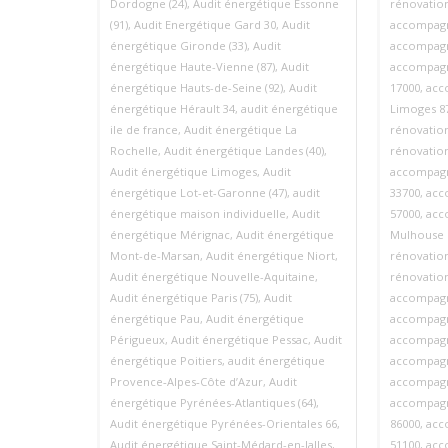
Dordogne (24)
,
Audit énergétique Essonne
rénovatio
(91)
,
Audit Energétique Gard 30
,
Audit
accompagn
énergétique Gironde (33)
,
Audit
accompagn
énergétique Haute-Vienne (87)
,
Audit
accompagn
énergétique Hauts-de-Seine (92)
,
Audit
17000
,
acc
énergétique Hérault 34
,
audit énergétique
Limoges 8
ile de france
,
Audit énergétique La
rénovatio
Rochelle
,
Audit énergétique Landes (40)
,
rénovation
Audit énergétique Limoges
,
Audit
accompagn
énergétique Lot-et-Garonne (47)
,
audit
33700
,
acc
énergétique maison individuelle
,
Audit
57000
,
acc
énergétique Mérignac
,
Audit énergétique
Mulhouse 
Mont-de-Marsan
,
Audit énergétique Niort
,
rénovatio
Audit énergétique Nouvelle-Aquitaine
,
rénovatio
Audit énergétique Paris (75)
,
Audit
accompagn
énergétique Pau
,
Audit énergétique
accompagn
Périgueux
,
Audit énergétique Pessac
,
Audit
accompagn
énergétique Poitiers
,
audit énergétique
accompagn
Provence‑Alpes‑Côte d’Azur
,
Audit
accompagn
énergétique Pyrénées-Atlantiques (64)
,
accompagn
Audit énergétique Pyrénées-Orientales 66
,
86000
,
acc
Audit énergétique Saint-Médard-en-Jalles
,
51100
,
acc