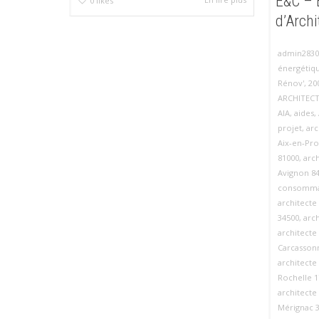
E&C – 
0
likes
d’Archi
admin2830
énergétiq
Rénov'
,
20
ARCHITECT
AIA
,
aides
,
projet
,
arc
Aix‑en‑Pr
81000
,
arch
Avignon 8
consomma
architecte
34500
,
arc
architecte
Carcasson
architecte
Rochelle 1
architecte
Mérignac 