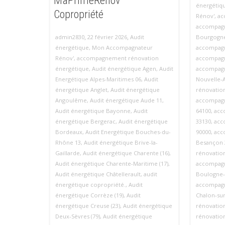
MaPrimeRénov’
énergétiq
Copropriété
Rénov'
,
ac
accompagn
,
,
admin2830
22 février 2026
Audit
Bourgogn
énergétique
,
Mon Accompagnateur
accompagn
Rénov'
,
accompagnement rénovation
accompagn
énergétique
,
Audit énergétique Agen
,
Audit
accompagn
Energétique Alpes-Maritimes 06
,
Audit
Nouvelle‑A
énergétique Anglet
,
Audit énergétique
rénovatio
Angoulême
,
Audit énergétique Aude 11
,
accompagn
Audit énergétique Bayonne
,
Audit
64100
,
acc
énergétique Bergerac
,
Audit énergétique
33130
,
acc
Bordeaux
,
Audit Energétique Bouches-du-
90000
,
acc
Rhône 13
,
Audit énergétique Brive-la-
Besançon 
Gaillarde
,
Audit énergétique Charente (16)
,
rénovatio
Audit énergétique Charente-Maritime (17)
,
accompagn
Audit énergétique Châtellerault
,
audit
Boulogne‑
énergétique copropriété.
,
Audit
accompagn
énergétique Corrèze (19)
,
Audit
Chalon‑su
énergétique Creuse (23)
,
Audit énergétique
rénovatio
Deux-Sèvres (79)
,
Audit énergétique
rénovatio