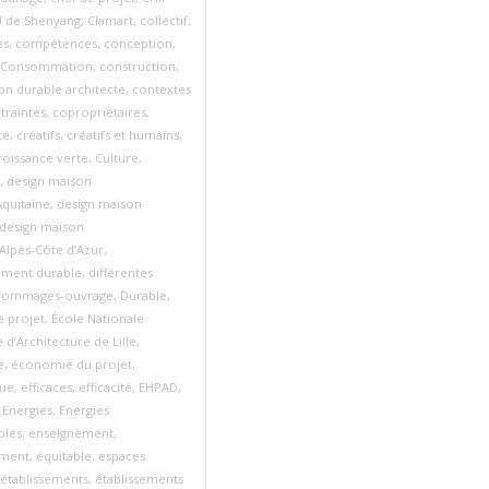
 de Shenyang
,
Clamart
,
collectif
,
es
,
compétences
,
conception
,
Consommation
,
construction
,
on durable architecte
,
contextes
traintes
,
copropriétaires
,
té
,
créatifs
,
créatifs et humains
,
roissance verte
,
Culture
,
,
design maison
quitaine
,
design maison
design maison
Alpes‑Côte d’Azur
,
ment durable
,
différentes
ommages-ouvrage
,
Durable
,
e projet
,
École Nationale
 d’Architecture de Lille
,
e
,
économie du projet
,
ue
,
efficaces
,
efficacité
,
EHPAD
,
,
Energies
,
Energies
bles
,
enseignement
,
ement
,
équitable
,
espaces
établissements
,
établissements