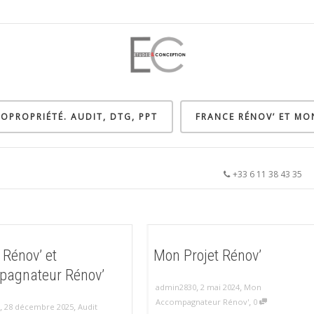
OPROPRIÉTÉ. AUDIT, DTG, PPT
FRANCE RÉNOV’ ET M
+33 6 11 38 43 3
 Rénov’ et
Mon Projet Rénov’
agnateur Rénov’
,
,
admin2830
2 mai 2024
Mon
,
Accompagnateur Rénov'
0
,
,
28 décembre 2025
Audit