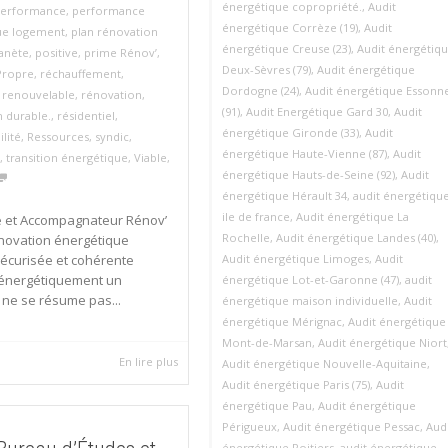
énergétique copropriété.
,
Audit
erformance
,
performance
énergétique Corrèze (19)
,
Audit
ue logement
,
plan rénovation
énergétique Creuse (23)
,
Audit énergétiq
anète
,
positive
,
prime Rénov’
,
Deux-Sèvres (79)
,
Audit énergétique
Propre
,
réchauffement
,
Dordogne (24)
,
Audit énergétique Essonn
,
renouvelable
,
rénovation
,
(91)
,
Audit Energétique Gard 30
,
Audit
 durable.
,
résidentiel
,
énergétique Gironde (33)
,
Audit
lité
,
Ressources
,
syndic
,
énergétique Haute-Vienne (87)
,
Audit
,
transition énergétique
,
Viable
,
énergétique Hauts-de-Seine (92)
,
Audit
énergétique Hérault 34
,
audit énergétiqu
ile de france
,
Audit énergétique La
e et Accompagnateur Rénov’
Rochelle
,
Audit énergétique Landes (40)
,
novation énergétique
Audit énergétique Limoges
,
Audit
sécurisée et cohérente
énergétiquement un
énergétique Lot-et-Garonne (47)
,
audit
ne se résume pas...
énergétique maison individuelle
,
Audit
énergétique Mérignac
,
Audit énergétique
Mont-de-Marsan
,
Audit énergétique Niort
En lire plus
Audit énergétique Nouvelle-Aquitaine
,
Audit énergétique Paris (75)
,
Audit
énergétique Pau
,
Audit énergétique
Périgueux
,
Audit énergétique Pessac
,
Aud
énergétique Poitiers
,
audit énergétique