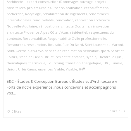
Architecte – expert construction (Dommages-ouvrage
,
projets
hospitaliers
,
projets urbains
,
Propre
,
réalisation
,
réchauffement
,
recherche
,
Recyclage
,
réhabilitation de logements
,
renommées
internationales
,
renouvelable
,
rénovation
,
rénovation architecte
Nouvelle‑Aquitaine
,
rénovation architecte Occitanie
,
rénovation
architecte Provence‑Alpes‑Côte d’Azur
,
résidentiel
,
respectueux du
contexte
,
Responsabilité
,
Responsabilité Civile professionnelle
,
Ressources
,
restauration
,
Roubaix
,
Rue Du Nord
,
Saint Laurent du Maroni
,
Saint-Germain-en-Laye
,
service de réanimation néonatale
,
sport
,
Sport et
Loisirs
,
Stade de Liévin
,
structures petite enfance
,
syndic
,
Théâtre le Quai
,
thématiques
,
thermique
,
Tourcoing
,
transition énergétique
,
TRC
,
Tunisie
,
,
Union
,
Urbis Causa
,
urgences
,
Viable
,
Vivable
0
E&C – Études & Conception Bureau d’Études et d’Architecture «
Forts de notre expérience, nous concevons et accompagnons
vos...
En lire plus
0
likes