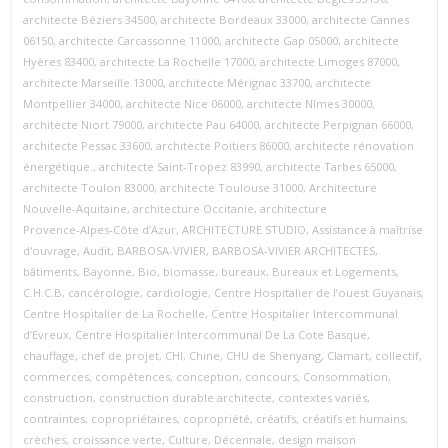
architecte Béziers 34500
,
architecte Bordeaux 33000
,
architecte Cannes
06150
,
architecte Carcassonne 11000
,
architecte Gap 05000
,
architecte
Hyères 83400
,
architecte La Rochelle 17000
,
architecte Limoges 87000
,
architecte Marseille 13000
,
architecte Mérignac 33700
,
architecte
Montpellier 34000
,
architecte Nice 06000
,
architecte Nîmes 30000
,
architecte Niort 79000
,
architecte Pau 64000
,
architecte Perpignan 66000
,
architecte Pessac 33600
,
architecte Poitiers 86000
,
architecte rénovation
énergétique.
,
architecte Saint‑Tropez 83990
,
architecte Tarbes 65000
,
architecte Toulon 83000
,
architecte Toulouse 31000
,
Architecture
Nouvelle‑Aquitaine
,
architecture Occitanie
,
architecture
Provence‑Alpes‑Côte d’Azur
,
ARCHITECTURE STUDIO
,
Assistance à maîtrise
d'ouvrage
,
Audit
,
BARBOSA-VIVIER
,
BARBOSA-VIVIER ARCHITECTES
,
bâtiments
,
Bayonne
,
Bio
,
biomasse
,
bureaux
,
Bureaux et Logements
,
C.H.C.B
,
cancérologie
,
cardiologie
,
Centre Hospitalier de l’ouest Guyanais
,
Centre Hospitalier de La Rochelle
,
Centre Hospitalier Intercommunal
d’Evreux
,
Centre Hospitalier Intercommunal De La Cote Basque
,
chauffage
,
chef de projet
,
CHI
,
Chine
,
CHU de Shenyang
,
Clamart
,
collectif
,
commerces
,
compétences
,
conception
,
concours
,
Consommation
,
construction
,
construction durable architecte
,
contextes variés
,
contraintes
,
copropriétaires
,
copropriété
,
créatifs
,
créatifs et humains
,
crèches
,
croissance verte
,
Culture
,
Décennale
,
design maison