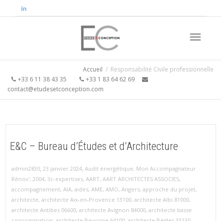
Activer/
Accueil
Responsabilité Civile professionnelle
+33 6 11 38 43 35
+33 1 83 64 62 69
contact@etudesetconception.com
navigati
E&C – Bureau d’Études et d’Architecture
,
,
admin2830
23 janvier 2024
Audit énergétique
,
Mon Accompagnateur
Rénov'
,
2004
,
3c-expertises
,
AART
,
AART ARCHITECTES ASSOCIES
,
accompagnement
,
AIA
,
aides
,
AME
,
AMO
,
Angers
,
approche du projet
,
architecte
,
architecte Aix‑en‑Provence 13100
,
architecte Albi 81000
,
architecte Antibes 06600
,
architecte Avignon 84000
,
architecte basse
consommation
,
architecte Bayonne 64100
,
architecte Bègles 33130
,