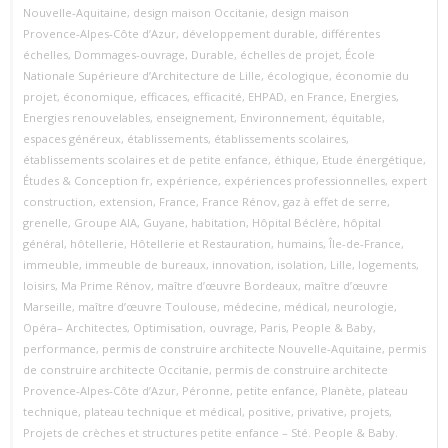
Nouvelle‑Aquitaine
,
design maison Occitanie
,
design maison
Provence‑Alpes‑Côte d’Azur
,
développement durable
,
différentes
échelles
,
Dommages-ouvrage
,
Durable
,
échelles de projet
,
École
Nationale Supérieure d’Architecture de Lille
,
écologique
,
économie du
projet
,
économique
,
efficaces
,
efficacité
,
EHPAD
,
en France
,
Energies
,
Energies renouvelables
,
enseignement
,
Environnement
,
équitable
,
espaces généreux
,
établissements
,
établissements scolaires
,
établissements scolaires et de petite enfance
,
éthique
,
Etude énergétique
,
Études & Conception fr
,
expérience
,
expériences professionnelles
,
expert
construction
,
extension
,
France
,
France Rénov
,
gaz à effet de serre
,
grenelle
,
Groupe AIA
,
Guyane
,
habitation
,
Hôpital Béclère
,
hôpital
général
,
hôtellerie
,
Hôtellerie et Restauration
,
humains
,
Île-de-France
,
immeuble
,
immeuble de bureaux
,
innovation
,
isolation
,
Lille
,
logements
,
loisirs
,
Ma Prime Rénov
,
maître d’œuvre Bordeaux
,
maître d’œuvre
Marseille
,
maître d’œuvre Toulouse
,
médecine
,
médical
,
neurologie
,
Opéra– Architectes
,
Optimisation
,
ouvrage
,
Paris
,
People & Baby
,
performance
,
permis de construire architecte Nouvelle‑Aquitaine
,
permis
de construire architecte Occitanie
,
permis de construire architecte
Provence‑Alpes‑Côte d’Azur
,
Péronne
,
petite enfance
,
Planète
,
plateau
technique
,
plateau technique et médical
,
positive
,
privative
,
projets
,
Projets de crèches et structures petite enfance – Sté. People & Baby.