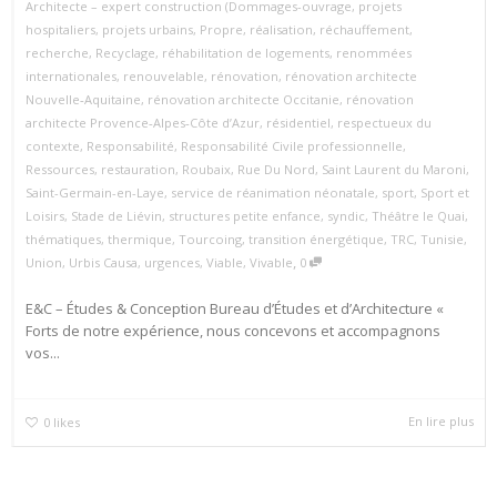
Architecte – expert construction (Dommages-ouvrage
,
projets
hospitaliers
,
projets urbains
,
Propre
,
réalisation
,
réchauffement
,
recherche
,
Recyclage
,
réhabilitation de logements
,
renommées
internationales
,
renouvelable
,
rénovation
,
rénovation architecte
Nouvelle‑Aquitaine
,
rénovation architecte Occitanie
,
rénovation
architecte Provence‑Alpes‑Côte d’Azur
,
résidentiel
,
respectueux du
contexte
,
Responsabilité
,
Responsabilité Civile professionnelle
,
Ressources
,
restauration
,
Roubaix
,
Rue Du Nord
,
Saint Laurent du Maroni
,
Saint-Germain-en-Laye
,
service de réanimation néonatale
,
sport
,
Sport et
Loisirs
,
Stade de Liévin
,
structures petite enfance
,
syndic
,
Théâtre le Quai
,
thématiques
,
thermique
,
Tourcoing
,
transition énergétique
,
TRC
,
Tunisie
,
,
Union
,
Urbis Causa
,
urgences
,
Viable
,
Vivable
0
E&C – Études & Conception Bureau d’Études et d’Architecture «
Forts de notre expérience, nous concevons et accompagnons
vos...
En lire plus
0
likes