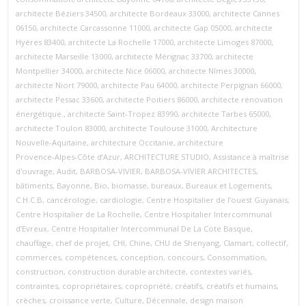
architecte Béziers 34500
,
architecte Bordeaux 33000
,
architecte Cannes
06150
,
architecte Carcassonne 11000
,
architecte Gap 05000
,
architecte
Hyères 83400
,
architecte La Rochelle 17000
,
architecte Limoges 87000
,
architecte Marseille 13000
,
architecte Mérignac 33700
,
architecte
Montpellier 34000
,
architecte Nice 06000
,
architecte Nîmes 30000
,
architecte Niort 79000
,
architecte Pau 64000
,
architecte Perpignan 66000
,
architecte Pessac 33600
,
architecte Poitiers 86000
,
architecte rénovation
énergétique.
,
architecte Saint‑Tropez 83990
,
architecte Tarbes 65000
,
architecte Toulon 83000
,
architecte Toulouse 31000
,
Architecture
Nouvelle‑Aquitaine
,
architecture Occitanie
,
architecture
Provence‑Alpes‑Côte d’Azur
,
ARCHITECTURE STUDIO
,
Assistance à maîtrise
d'ouvrage
,
Audit
,
BARBOSA-VIVIER
,
BARBOSA-VIVIER ARCHITECTES
,
bâtiments
,
Bayonne
,
Bio
,
biomasse
,
bureaux
,
Bureaux et Logements
,
C.H.C.B
,
cancérologie
,
cardiologie
,
Centre Hospitalier de l’ouest Guyanais
,
Centre Hospitalier de La Rochelle
,
Centre Hospitalier Intercommunal
d’Evreux
,
Centre Hospitalier Intercommunal De La Cote Basque
,
chauffage
,
chef de projet
,
CHI
,
Chine
,
CHU de Shenyang
,
Clamart
,
collectif
,
commerces
,
compétences
,
conception
,
concours
,
Consommation
,
construction
,
construction durable architecte
,
contextes variés
,
contraintes
,
copropriétaires
,
copropriété
,
créatifs
,
créatifs et humains
,
crèches
,
croissance verte
,
Culture
,
Décennale
,
design maison