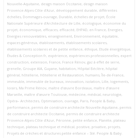
Nouvelle‑Aquitaine
,
design maison Occitanie
,
design maison
Provence‑Alpes‑Côte d’Azur
,
développement durable
,
différentes
échelles
,
Dommages-ouvrage
,
Durable
,
échelles de projet
,
École
Nationale Supérieure d’Architecture de Lille
,
écologique
,
économie du
projet
,
économique
,
efficaces
,
efficacité
,
EHPAD
,
en France
,
Energies
,
Energies renouvelables
,
enseignement
,
Environnement
,
équitable
,
espaces généreux
,
établissements
,
établissements scolaires
,
établissements scolaires et de petite enfance
,
éthique
,
Etude énergétique
,
Études & Conception fr
,
expérience
,
expériences professionnelles
,
expert
construction
,
extension
,
France
,
France Rénov
,
gaz à effet de serre
,
grenelle
,
Groupe AIA
,
Guyane
,
habitation
,
Hôpital Béclère
,
hôpital
général
,
hôtellerie
,
Hôtellerie et Restauration
,
humains
,
Île-de-France
,
immeuble
,
immeuble de bureaux
,
innovation
,
isolation
,
Lille
,
logements
,
loisirs
,
Ma Prime Rénov
,
maître d’œuvre Bordeaux
,
maître d’œuvre
Marseille
,
maître d’œuvre Toulouse
,
médecine
,
médical
,
neurologie
,
Opéra– Architectes
,
Optimisation
,
ouvrage
,
Paris
,
People & Baby
,
performance
,
permis de construire architecte Nouvelle‑Aquitaine
,
permis
de construire architecte Occitanie
,
permis de construire architecte
Provence‑Alpes‑Côte d’Azur
,
Péronne
,
petite enfance
,
Planète
,
plateau
technique
,
plateau technique et médical
,
positive
,
privative
,
projets
,
Projets de crèches et structures petite enfance – Sté. People & Baby.