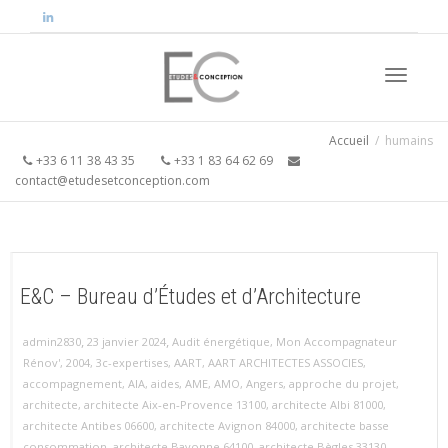
Activer/
Accueil
humains
+33 6 11 38 43 35
+33 1 83 64 62 69
contact@etudesetconception.com
navigati
E&C – Bureau d’Études et d’Architecture
,
,
admin2830
23 janvier 2024
Audit énergétique
,
Mon Accompagnateur
Rénov'
,
2004
,
3c-expertises
,
AART
,
AART ARCHITECTES ASSOCIES
,
accompagnement
,
AIA
,
aides
,
AME
,
AMO
,
Angers
,
approche du projet
,
architecte
,
architecte Aix‑en‑Provence 13100
,
architecte Albi 81000
,
architecte Antibes 06600
,
architecte Avignon 84000
,
architecte basse
consommation
,
architecte Bayonne 64100
,
architecte Bègles 33130
,