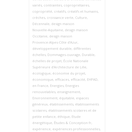
variés
,
contraintes
,
copropriétaires
,
copropriété
,
créatifs
,
créatifs et humains
,
crèches
,
croissance verte
,
Culture
,
Décennale
,
design maison
Nouvelle‑Aquitaine
,
design maison
Occitanie
,
design maison
Provence‑Alpes‑Côte d’Azur
,
développement durable
,
différentes
échelles
,
Dommages-ouvrage
,
Durable
,
échelles de projet
,
École Nationale
Supérieure d’Architecture de Lille
,
écologique
,
économie du projet
,
économique
,
efficaces
,
efficacité
,
EHPAD
,
en France
,
Energies
,
Energies
renouvelables
,
enseignement
,
Environnement
,
équitable
,
espaces
généreux
,
établissements
,
établissements
scolaires
,
établissements scolaires et de
petite enfance
,
éthique
,
Etude
énergétique
,
Études & Conception fr
,
expérience
,
expériences professionnelles
,