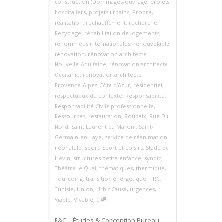
construction (Dommages-ouvrage
,
projets
hospitaliers
,
projets urbains
,
Propre
,
réalisation
,
réchauffement
,
recherche
,
Recyclage
,
réhabilitation de logements
,
renommées internationales
,
renouvelable
,
rénovation
,
rénovation architecte
Nouvelle‑Aquitaine
,
rénovation architecte
Occitanie
,
rénovation architecte
Provence‑Alpes‑Côte d’Azur
,
résidentiel
,
respectueux du contexte
,
Responsabilité
,
Responsabilité Civile professionnelle
,
Ressources
,
restauration
,
Roubaix
,
Rue Du
Nord
,
Saint Laurent du Maroni
,
Saint-
Germain-en-Laye
,
service de réanimation
néonatale
,
sport
,
Sport et Loisirs
,
Stade de
Liévin
,
structures petite enfance
,
syndic
,
Théâtre le Quai
,
thématiques
,
thermique
,
Tourcoing
,
transition énergétique
,
TRC
,
Tunisie
,
Union
,
Urbis Causa
,
urgences
,
,
Viable
,
Vivable
0
E&C – Études & Conception Bureau