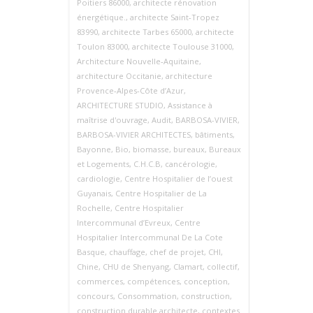
Poitiers 86000
,
architecte rénovation
énergétique.
,
architecte Saint‑Tropez
83990
,
architecte Tarbes 65000
,
architecte
Toulon 83000
,
architecte Toulouse 31000
,
Architecture Nouvelle‑Aquitaine
,
architecture Occitanie
,
architecture
Provence‑Alpes‑Côte d’Azur
,
ARCHITECTURE STUDIO
,
Assistance à
maîtrise d'ouvrage
,
Audit
,
BARBOSA-VIVIER
,
BARBOSA-VIVIER ARCHITECTES
,
bâtiments
,
Bayonne
,
Bio
,
biomasse
,
bureaux
,
Bureaux
et Logements
,
C.H.C.B
,
cancérologie
,
cardiologie
,
Centre Hospitalier de l’ouest
Guyanais
,
Centre Hospitalier de La
Rochelle
,
Centre Hospitalier
Intercommunal d’Evreux
,
Centre
Hospitalier Intercommunal De La Cote
Basque
,
chauffage
,
chef de projet
,
CHI
,
Chine
,
CHU de Shenyang
,
Clamart
,
collectif
,
commerces
,
compétences
,
conception
,
concours
,
Consommation
,
construction
,
construction durable architecte
,
contextes