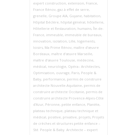
expert construction
,
extension
,
France
,
France Rénov
,
gaz à effet de serre
,
grenelle
,
Groupe AIA
,
Guyane
,
habitation
,
Hôpital Béclère
,
hôpital général
,
hôtellerie
,
Hôtellerie et Restauration
,
humains
,
Île-de-
France
,
immeuble
,
immeuble de bureaux
,
innovation
,
isolation
,
Lille
,
logements
,
loisirs
,
Ma Prime Rénov
,
maître d’œuvre
Bordeaux
,
maître d’œuvre Marseille
,
maître d’œuvre Toulouse
,
médecine
,
médical
,
neurologie
,
Opéra– Architectes
,
Optimisation
,
ouvrage
,
Paris
,
People &
Baby
,
performance
,
permis de construire
architecte Nouvelle‑Aquitaine
,
permis de
construire architecte Occitanie
,
permis de
construire architecte Provence‑Alpes‑Côte
d’Azur
,
Péronne
,
petite enfance
,
Planète
,
plateau technique
,
plateau technique et
médical
,
positive
,
privative
,
projets
,
Projets
de crèches et structures petite enfance –
Sté. People & Baby. Architecte – expert