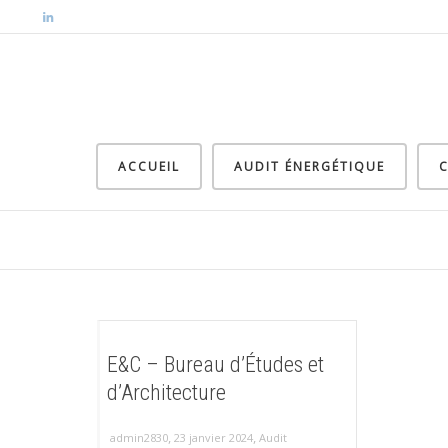
ACCUEIL
AUDIT ÉNERGÉTIQUE
C
E&C – Bureau d’Études et
d’Architecture
,
,
admin2830
23 janvier 2024
Audit