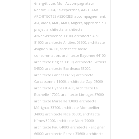
énergétique
,
Mon Accompagnateur
Rénov'
,
2004
,
3c-expertises
,
AART
,
AART
ARCHITECTES ASSOCIES
,
accompagnement
,
AIA
,
aides
,
AME
,
AMO
,
Angers
,
approche du
projet
,
architecte
,
architecte
Aix‑en‑Provence 13100
,
architecte Albi
81000
,
architecte Antibes 06600
,
architecte
Avignon 84000
,
architecte basse
consommation
,
architecte Bayonne 64100
,
architecte Bègles 33130
,
architecte Béziers
34500
,
architecte Bordeaux 33000
,
architecte Cannes 06150
,
architecte
Carcassonne 11000
,
architecte Gap 05000
,
architecte Hyères 83400
,
architecte La
Rochelle 17000
,
architecte Limoges 87000
,
architecte Marseille 13000
,
architecte
Mérignac 33700
,
architecte Montpellier
34000
,
architecte Nice 06000
,
architecte
Nîmes 30000
,
architecte Niort 79000
,
architecte Pau 64000
,
architecte Perpignan
66000
,
architecte Pessac 33600
,
architecte