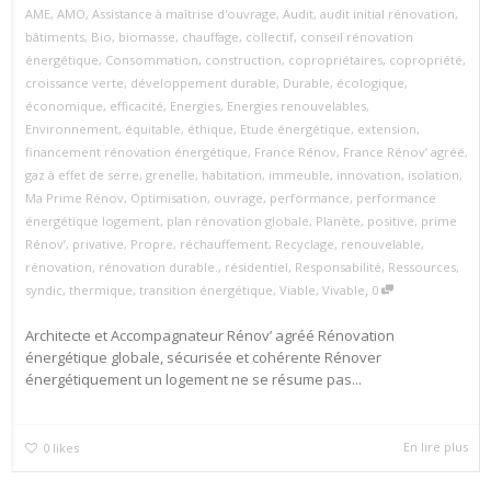
AME
,
AMO
,
Assistance à maîtrise d'ouvrage
,
Audit
,
audit initial rénovation
,
bâtiments
,
Bio
,
biomasse
,
chauffage
,
collectif
,
conseil rénovation
énergétique
,
Consommation
,
construction
,
copropriétaires
,
copropriété
,
croissance verte
,
développement durable
,
Durable
,
écologique
,
économique
,
efficacité
,
Energies
,
Energies renouvelables
,
Environnement
,
équitable
,
éthique
,
Etude énergétique
,
extension
,
financement rénovation énergétique
,
France Rénov
,
France Rénov’ agréé
,
gaz à effet de serre
,
grenelle
,
habitation
,
immeuble
,
innovation
,
isolation
,
Ma Prime Rénov
,
Optimisation
,
ouvrage
,
performance
,
performance
énergétique logement
,
plan rénovation globale
,
Planète
,
positive
,
prime
Rénov’
,
privative
,
Propre
,
réchauffement
,
Recyclage
,
renouvelable
,
rénovation
,
rénovation durable.
,
résidentiel
,
Responsabilité
,
Ressources
,
,
syndic
,
thermique
,
transition énergétique
,
Viable
,
Vivable
0
Architecte et Accompagnateur Rénov’ agréé Rénovation
énergétique globale, sécurisée et cohérente Rénover
énergétiquement un logement ne se résume pas...
En lire plus
0
likes