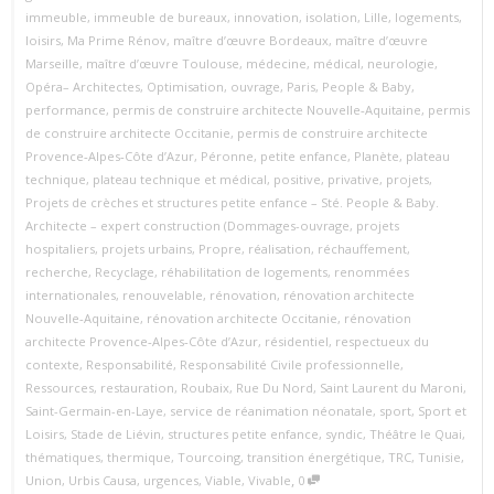
immeuble
,
immeuble de bureaux
,
innovation
,
isolation
,
Lille
,
logements
,
loisirs
,
Ma Prime Rénov
,
maître d’œuvre Bordeaux
,
maître d’œuvre
Marseille
,
maître d’œuvre Toulouse
,
médecine
,
médical
,
neurologie
,
Opéra– Architectes
,
Optimisation
,
ouvrage
,
Paris
,
People & Baby
,
performance
,
permis de construire architecte Nouvelle‑Aquitaine
,
permis
de construire architecte Occitanie
,
permis de construire architecte
Provence‑Alpes‑Côte d’Azur
,
Péronne
,
petite enfance
,
Planète
,
plateau
technique
,
plateau technique et médical
,
positive
,
privative
,
projets
,
Projets de crèches et structures petite enfance – Sté. People & Baby.
Architecte – expert construction (Dommages-ouvrage
,
projets
hospitaliers
,
projets urbains
,
Propre
,
réalisation
,
réchauffement
,
recherche
,
Recyclage
,
réhabilitation de logements
,
renommées
internationales
,
renouvelable
,
rénovation
,
rénovation architecte
Nouvelle‑Aquitaine
,
rénovation architecte Occitanie
,
rénovation
architecte Provence‑Alpes‑Côte d’Azur
,
résidentiel
,
respectueux du
contexte
,
Responsabilité
,
Responsabilité Civile professionnelle
,
Ressources
,
restauration
,
Roubaix
,
Rue Du Nord
,
Saint Laurent du Maroni
,
Saint-Germain-en-Laye
,
service de réanimation néonatale
,
sport
,
Sport et
Loisirs
,
Stade de Liévin
,
structures petite enfance
,
syndic
,
Théâtre le Quai
,
thématiques
,
thermique
,
Tourcoing
,
transition énergétique
,
TRC
,
Tunisie
,
,
Union
,
Urbis Causa
,
urgences
,
Viable
,
Vivable
0