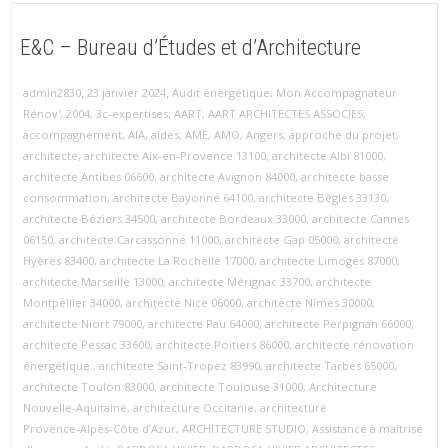
E&C – Bureau d’Études et d’Architecture
,
,
admin2830
23 janvier 2024
Audit énergétique
,
Mon Accompagnateur
Rénov'
,
2004
,
3c-expertises
,
AART
,
AART ARCHITECTES ASSOCIES
,
accompagnement
,
AIA
,
aides
,
AME
,
AMO
,
Angers
,
approche du projet
,
architecte
,
architecte Aix‑en‑Provence 13100
,
architecte Albi 81000
,
architecte Antibes 06600
,
architecte Avignon 84000
,
architecte basse
consommation
,
architecte Bayonne 64100
,
architecte Bègles 33130
,
architecte Béziers 34500
,
architecte Bordeaux 33000
,
architecte Cannes
06150
,
architecte Carcassonne 11000
,
architecte Gap 05000
,
architecte
Hyères 83400
,
architecte La Rochelle 17000
,
architecte Limoges 87000
,
architecte Marseille 13000
,
architecte Mérignac 33700
,
architecte
Montpellier 34000
,
architecte Nice 06000
,
architecte Nîmes 30000
,
architecte Niort 79000
,
architecte Pau 64000
,
architecte Perpignan 66000
,
architecte Pessac 33600
,
architecte Poitiers 86000
,
architecte rénovation
énergétique.
,
architecte Saint‑Tropez 83990
,
architecte Tarbes 65000
,
architecte Toulon 83000
,
architecte Toulouse 31000
,
Architecture
Nouvelle‑Aquitaine
,
architecture Occitanie
,
architecture
Provence‑Alpes‑Côte d’Azur
,
ARCHITECTURE STUDIO
,
Assistance à maîtrise