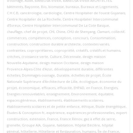
d'ouvrage
,
Audit
,
BARBOSA-VIVIER
,
BARBOSA-VIVIER ARCHITECTES
,
bâtiments
,
Bayonne
,
Bio
,
biomasse
,
bureaux
,
Bureaux et Logements
,
C.H.C.B
,
cancérologie
,
cardiologie
,
Centre Hospitalier de l’ouest Guyanais
,
Centre Hospitalier de La Rochelle
,
Centre Hospitalier Intercommunal
d’Evreux
,
Centre Hospitalier Intercommunal De La Cote Basque
,
chauffage
,
chef de projet
,
CHI
,
Chine
,
CHU de Shenyang
,
Clamart
,
collectif
,
commerces
,
compétences
,
conception
,
concours
,
Consommation
,
construction
,
construction durable architecte
,
contextes variés
,
contraintes
,
copropriétaires
,
copropriété
,
créatifs
,
créatifs et humains
,
crèches
,
croissance verte
,
Culture
,
Décennale
,
design maison
Nouvelle‑Aquitaine
,
design maison Occitanie
,
design maison
Provence‑Alpes‑Côte d’Azur
,
développement durable
,
différentes
échelles
,
Dommages-ouvrage
,
Durable
,
échelles de projet
,
École
Nationale Supérieure d’Architecture de Lille
,
écologique
,
économie du
projet
,
économique
,
efficaces
,
efficacité
,
EHPAD
,
en France
,
Energies
,
Energies renouvelables
,
enseignement
,
Environnement
,
équitable
,
espaces généreux
,
établissements
,
établissements scolaires
,
établissements scolaires et de petite enfance
,
éthique
,
Etude énergétique
,
Études & Conception fr
,
expérience
,
expériences professionnelles
,
expert
construction
,
extension
,
France
,
France Rénov
,
gaz à effet de serre
,
grenelle
,
Groupe AIA
,
Guyane
,
habitation
,
Hôpital Béclère
,
hôpital
général
,
hôtellerie
,
Hôtellerie et Restauration
,
humains
,
Île-de-France
,