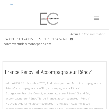
Activer/
Accueil
Consommation
+33 6 11 38 43 35
+33 1 83 64 62 69
contact@etudesetconception.com
navigati
France Rénov’ et Accompagnateur Rénov’
,
,
admin2830
28 décembre 2025
Audit énergétique
,
Mon Accompagnateur
Rénov'
,
accompagnateur ANAH
,
accompagnateur Rénov’
Bourgogne‑Franche‑Comté
,
accompagnateur Rénov’ Grand Est
,
accompagnateur Rénov’ Île‑de‑France
,
accompagnateur Rénov’
Nouvelle‑Aquitaine
,
accompagnateur rénovation Auxerre 89000
,
accompagnateur rénovation Bayonne 64100
,
accompagnateur rénovation