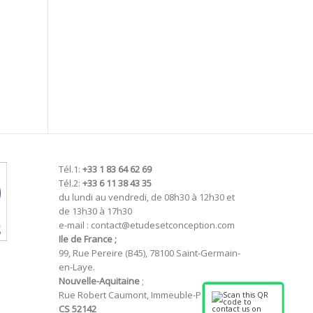
Tél.1:
+33 1 83 64 62 69
Tél.2:
+33 6 11 38 43 35
du lundi au vendredi, de 08h30 à 12h30 et
de 13h30 à 17h30
e-mail : contact@etudesetconception.com
Ile de France ;
99, Rue Pereire (B45), 78100 Saint-Germain-
en-Laye.
Nouvelle-Aquitaine
;
Rue Robert Caumont, Immeuble-P
CS 52142