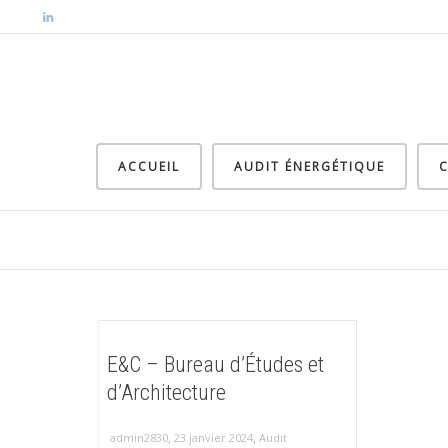
ACCUEIL
AUDIT ÉNERGÉTIQUE
C
E&C – Bureau d’Études et
d’Architecture
,
,
admin2830
23 janvier 2024
Audit