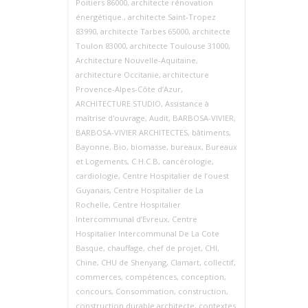
Poitiers 86000
,
architecte rénovation
énergétique.
,
architecte Saint‑Tropez
83990
,
architecte Tarbes 65000
,
architecte
Toulon 83000
,
architecte Toulouse 31000
,
Architecture Nouvelle‑Aquitaine
,
architecture Occitanie
,
architecture
Provence‑Alpes‑Côte d’Azur
,
ARCHITECTURE STUDIO
,
Assistance à
maîtrise d'ouvrage
,
Audit
,
BARBOSA-VIVIER
,
BARBOSA-VIVIER ARCHITECTES
,
bâtiments
,
Bayonne
,
Bio
,
biomasse
,
bureaux
,
Bureaux
et Logements
,
C.H.C.B
,
cancérologie
,
cardiologie
,
Centre Hospitalier de l’ouest
Guyanais
,
Centre Hospitalier de La
Rochelle
,
Centre Hospitalier
Intercommunal d’Evreux
,
Centre
Hospitalier Intercommunal De La Cote
Basque
,
chauffage
,
chef de projet
,
CHI
,
Chine
,
CHU de Shenyang
,
Clamart
,
collectif
,
commerces
,
compétences
,
conception
,
concours
,
Consommation
,
construction
,
construction durable architecte
,
contextes