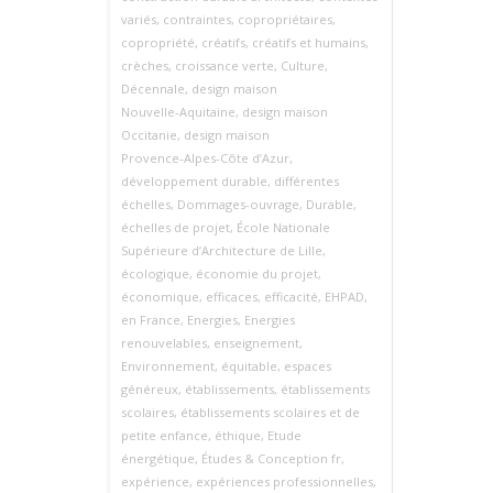
variés
,
contraintes
,
copropriétaires
,
copropriété
,
créatifs
,
créatifs et humains
,
crèches
,
croissance verte
,
Culture
,
Décennale
,
design maison
Nouvelle‑Aquitaine
,
design maison
Occitanie
,
design maison
Provence‑Alpes‑Côte d’Azur
,
développement durable
,
différentes
échelles
,
Dommages-ouvrage
,
Durable
,
échelles de projet
,
École Nationale
Supérieure d’Architecture de Lille
,
écologique
,
économie du projet
,
économique
,
efficaces
,
efficacité
,
EHPAD
,
en France
,
Energies
,
Energies
renouvelables
,
enseignement
,
Environnement
,
équitable
,
espaces
généreux
,
établissements
,
établissements
scolaires
,
établissements scolaires et de
petite enfance
,
éthique
,
Etude
énergétique
,
Études & Conception fr
,
expérience
,
expériences professionnelles
,