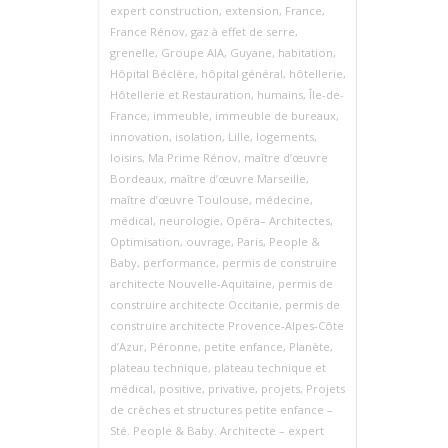
expert construction
,
extension
,
France
,
France Rénov
,
gaz à effet de serre
,
grenelle
,
Groupe AIA
,
Guyane
,
habitation
,
Hôpital Béclère
,
hôpital général
,
hôtellerie
,
Hôtellerie et Restauration
,
humains
,
Île-de-
France
,
immeuble
,
immeuble de bureaux
,
innovation
,
isolation
,
Lille
,
logements
,
loisirs
,
Ma Prime Rénov
,
maître d’œuvre
Bordeaux
,
maître d’œuvre Marseille
,
maître d’œuvre Toulouse
,
médecine
,
médical
,
neurologie
,
Opéra– Architectes
,
Optimisation
,
ouvrage
,
Paris
,
People &
Baby
,
performance
,
permis de construire
architecte Nouvelle‑Aquitaine
,
permis de
construire architecte Occitanie
,
permis de
construire architecte Provence‑Alpes‑Côte
d’Azur
,
Péronne
,
petite enfance
,
Planète
,
plateau technique
,
plateau technique et
médical
,
positive
,
privative
,
projets
,
Projets
de crèches et structures petite enfance –
Sté. People & Baby. Architecte – expert