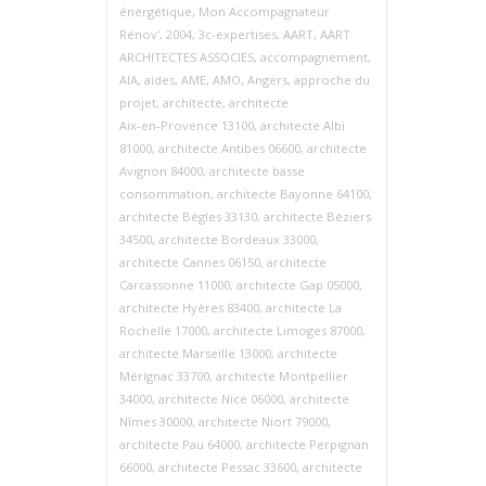
énergétique
,
Mon Accompagnateur
Rénov'
,
2004
,
3c-expertises
,
AART
,
AART
ARCHITECTES ASSOCIES
,
accompagnement
,
AIA
,
aides
,
AME
,
AMO
,
Angers
,
approche du
projet
,
architecte
,
architecte
Aix‑en‑Provence 13100
,
architecte Albi
81000
,
architecte Antibes 06600
,
architecte
Avignon 84000
,
architecte basse
consommation
,
architecte Bayonne 64100
,
architecte Bègles 33130
,
architecte Béziers
34500
,
architecte Bordeaux 33000
,
architecte Cannes 06150
,
architecte
Carcassonne 11000
,
architecte Gap 05000
,
architecte Hyères 83400
,
architecte La
Rochelle 17000
,
architecte Limoges 87000
,
architecte Marseille 13000
,
architecte
Mérignac 33700
,
architecte Montpellier
34000
,
architecte Nice 06000
,
architecte
Nîmes 30000
,
architecte Niort 79000
,
architecte Pau 64000
,
architecte Perpignan
66000
,
architecte Pessac 33600
,
architecte