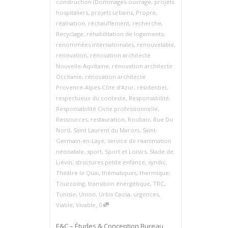
construction (Dommages-ouvrage
,
projets
hospitaliers
,
projets urbains
,
Propre
,
réalisation
,
réchauffement
,
recherche
,
Recyclage
,
réhabilitation de logements
,
renommées internationales
,
renouvelable
,
rénovation
,
rénovation architecte
Nouvelle‑Aquitaine
,
rénovation architecte
Occitanie
,
rénovation architecte
Provence‑Alpes‑Côte d’Azur
,
résidentiel
,
respectueux du contexte
,
Responsabilité
,
Responsabilité Civile professionnelle
,
Ressources
,
restauration
,
Roubaix
,
Rue Du
Nord
,
Saint Laurent du Maroni
,
Saint-
Germain-en-Laye
,
service de réanimation
néonatale
,
sport
,
Sport et Loisirs
,
Stade de
Liévin
,
structures petite enfance
,
syndic
,
Théâtre le Quai
,
thématiques
,
thermique
,
Tourcoing
,
transition énergétique
,
TRC
,
Tunisie
,
Union
,
Urbis Causa
,
urgences
,
,
Viable
,
Vivable
0
E&C – Études & Conception Bureau