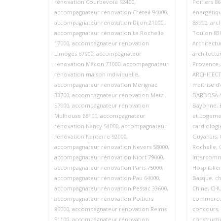
rénovation Courbevoie 92400
,
Poitiers 8
accompagnateur rénovation Créteil 94000
,
énergétiq
accompagnateur rénovation Dijon 21000
,
83990
,
arc
accompagnateur rénovation La Rochelle
Toulon 83
17000
,
accompagnateur rénovation
Architectu
Limoges 87000
,
accompagnateur
architectu
rénovation Mâcon 71000
,
accompagnateur
Provence‑
rénovation maison individuelle
,
ARCHITEC
accompagnateur rénovation Mérignac
maîtrise d
33700
,
accompagnateur rénovation Metz
BARBOSA-V
57000
,
accompagnateur rénovation
Bayonne
,
Mulhouse 68100
,
accompagnateur
et Logeme
rénovation Nancy 54000
,
accompagnateur
cardiologi
rénovation Nanterre 92000
,
Guyanais
,
accompagnateur rénovation Nevers 58000
,
Rochelle
,
accompagnateur rénovation Niort 79000
,
Intercomm
accompagnateur rénovation Paris 75000
,
Hospitali
accompagnateur rénovation Pau 64000
,
Basque
,
ch
accompagnateur rénovation Pessac 33600
,
Chine
,
CHU
accompagnateur rénovation Poitiers
commerc
86000
,
accompagnateur rénovation Reims
concours
,
51100
,
accompagnateur rénovation
constructi