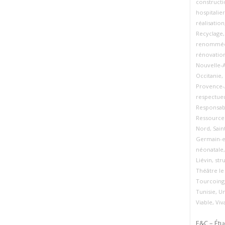
construct
hospitalier
réalisation
Recyclage
renommées
rénovatio
Nouvelle‑A
Occitanie
,
Provence‑
respectue
Responsabi
Ressource
Nord
,
Sain
Germain-e
néonatale
Liévin
,
str
Théâtre le
Tourcoing
Tunisie
,
U
Viable
,
Viv
E&C – Ét