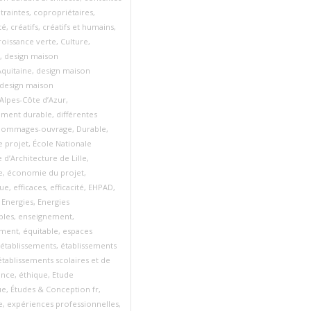
traintes
,
copropriétaires
,
té
,
créatifs
,
créatifs et humains
,
roissance verte
,
Culture
,
,
design maison
quitaine
,
design maison
design maison
Alpes‑Côte d’Azur
,
ment durable
,
différentes
ommages-ouvrage
,
Durable
,
e projet
,
École Nationale
 d’Architecture de Lille
,
e
,
économie du projet
,
ue
,
efficaces
,
efficacité
,
EHPAD
,
,
Energies
,
Energies
bles
,
enseignement
,
ement
,
équitable
,
espaces
établissements
,
établissements
établissements scolaires et de
ance
,
éthique
,
Etude
ue
,
Études & Conception fr
,
e
,
expériences professionnelles
,