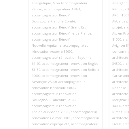
énergétique
,
Mon Accompagnateur
énergétiq
Rénov'
,
accompagnateur ANAH
,
Rénov'
,
20
accompagnateur Rénov’
ARCHITECT
Bourgogne‑Franche‑Comté
,
AIA
,
aides
,
accompagnateur Rénov’ Grand Est
,
projet
,
arc
accompagnateur Rénov’ Île‑de‑France
,
Aix‑en‑Pr
accompagnateur Rénov’
81000
,
arch
Nouvelle‑Aquitaine
,
accompagnateur
Avignon 8
rénovation Auxerre 89000
,
consomma
accompagnateur rénovation Bayonne
architecte
64100
,
accompagnateur rénovation Bègles
34500
,
arc
33130
,
accompagnateur rénovation Belfort
architecte
90000
,
accompagnateur rénovation
Carcasson
Besançon 25000
,
accompagnateur
architecte
rénovation Bordeaux 33000
,
Rochelle 1
accompagnateur rénovation
architecte
Boulogne‑Billancourt 92100
,
Mérignac 
accompagnateur rénovation
34000
,
arch
Chalon‑sur‑Saône 71100
,
accompagnateur
Nîmes 300
rénovation Colmar 68000
,
accompagnateur
architecte
rénovation copropriété
,
accompagnateur
66000
,
arc