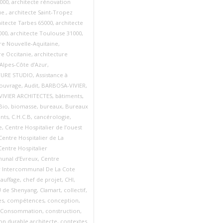
6000
,
architecte rénovation
ue.
,
architecte Saint‑Tropez
hitecte Tarbes 65000
,
architecte
000
,
architecte Toulouse 31000
,
re Nouvelle‑Aquitaine
,
re Occitanie
,
architecture
Alpes‑Côte d’Azur
,
TURE STUDIO
,
Assistance à
'ouvrage
,
Audit
,
BARBOSA-VIVIER
,
IVIER ARCHITECTES
,
bâtiments
,
Bio
,
biomasse
,
bureaux
,
Bureaux
nts
,
C.H.C.B
,
cancérologie
,
e
,
Centre Hospitalier de l’ouest
Centre Hospitalier de La
Centre Hospitalier
unal d’Evreux
,
Centre
er Intercommunal De La Cote
auffage
,
chef de projet
,
CHI
,
 de Shenyang
,
Clamart
,
collectif
,
es
,
compétences
,
conception
,
Consommation
,
construction
,
on durable architecte
,
contextes