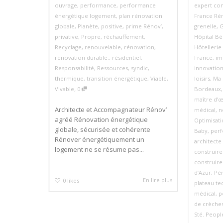
ouvrage
,
performance
,
performance
expert con
énergétique logement
,
plan rénovation
France Ré
globale
,
Planète
,
positive
,
prime Rénov’
,
grenelle
,
G
privative
,
Propre
,
réchauffement
,
Hôpital Bé
Recyclage
,
renouvelable
,
rénovation
,
Hôtellerie
rénovation durable.
,
résidentiel
,
France
,
im
Responsabilité
,
Ressources
,
syndic
,
innovatio
thermique
,
transition énergétique
,
Viable
,
loisirs
,
Ma 
,
Vivable
0
Bordeaux
maître d’
Architecte et Accompagnateur Rénov’
médical
,
n
agréé Rénovation énergétique
Optimisat
globale, sécurisée et cohérente
Baby
,
per
Rénover énergétiquement un
architecte
logement ne se résume pas...
construire
construire
d’Azur
,
Pé
En lire plus
0
likes
plateau te
médical
,
p
de crèches
Sté. Peopl