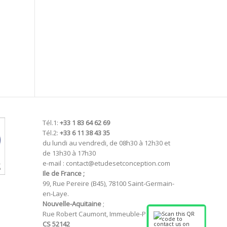
Tél.1:
+33 1 83 64 62 69
Tél.2:
+33 6 11 38 43 35
du lundi au vendredi, de 08h30 à 12h30 et
de 13h30 à 17h30
e-mail : contact@etudesetconception.com
Ile de France ;
99, Rue Pereire (B45), 78100 Saint-Germain-
en-Laye.
Nouvelle-Aquitaine
;
Rue Robert Caumont, Immeuble-P
CS 52142