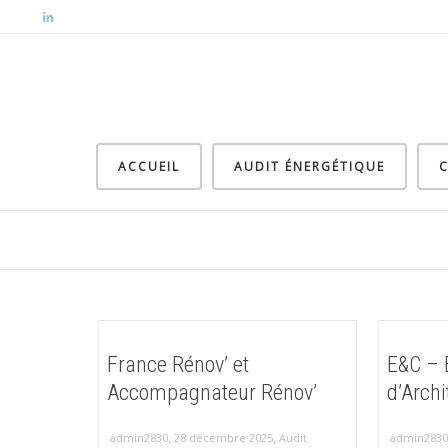
ACCUEIL
AUDIT ÉNERGÉTIQUE
C
France Rénov’ et
E&C – 
Accompagnateur Rénov’
d’Archi
,
,
admin2830
28 décembre 2025
Audit
admin2830