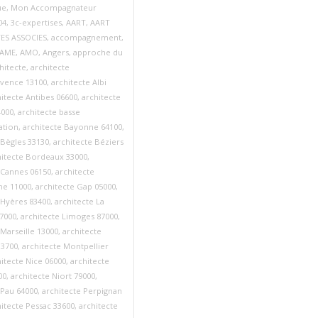
ue
,
Mon Accompagnateur
04
,
3c-expertises
,
AART
,
AART
ES ASSOCIES
,
accompagnement
,
AME
,
AMO
,
Angers
,
approche du
hitecte
,
architecte
ovence 13100
,
architecte Albi
itecte Antibes 06600
,
architecte
4000
,
architecte basse
tion
,
architecte Bayonne 64100
,
 Bègles 33130
,
architecte Béziers
hitecte Bordeaux 33000
,
 Cannes 06150
,
architecte
ne 11000
,
architecte Gap 05000
,
 Hyères 83400
,
architecte La
7000
,
architecte Limoges 87000
,
 Marseille 13000
,
architecte
33700
,
architecte Montpellier
itecte Nice 06000
,
architecte
00
,
architecte Niort 79000
,
 Pau 64000
,
architecte Perpignan
hitecte Pessac 33600
,
architecte