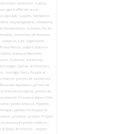
struction
,
extension
,
France
,
nov
,
gaz à effet de serre
,
roupe AIA
,
Guyane
,
habitation
,
clère
,
hôpital général
,
hôtellerie
,
 et Restauration
,
humains
,
Île-de-
meuble
,
immeuble de bureaux
,
n
,
isolation
,
Lille
,
logements
,
Prime Rénov
,
maître d’œuvre
,
maître d’œuvre Marseille
,
œuvre Toulouse
,
médecine
,
eurologie
,
Opéra– Architectes
,
ion
,
ouvrage
,
Paris
,
People &
formance
,
permis de construire
 Nouvelle‑Aquitaine
,
permis de
 architecte Occitanie
,
permis de
 architecte Provence‑Alpes‑Côte
ronne
,
petite enfance
,
Planète
,
chnique
,
plateau technique et
ositive
,
privative
,
projets
,
Projets
 et structures petite enfance –
e & Baby. Architecte – expert