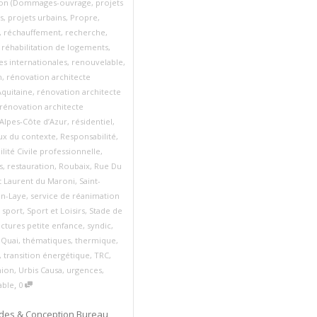
ion (Dommages-ouvrage
,
projets
s
,
projets urbains
,
Propre
,
,
réchauffement
,
recherche
,
,
réhabilitation de logements
,
 internationales
,
renouvelable
,
n
,
rénovation architecte
quitaine
,
rénovation architecte
rénovation architecte
Alpes‑Côte d’Azur
,
résidentiel
,
ux du contexte
,
Responsabilité
,
lité Civile professionnelle
,
s
,
restauration
,
Roubaix
,
Rue Du
t Laurent du Maroni
,
Saint-
n-Laye
,
service de réanimation
,
sport
,
Sport et Loisirs
,
Stade de
uctures petite enfance
,
syndic
,
 Quai
,
thématiques
,
thermique
,
,
transition énergétique
,
TRC
,
nion
,
Urbis Causa
,
urgences
,
,
able
0
udes & Conception Bureau