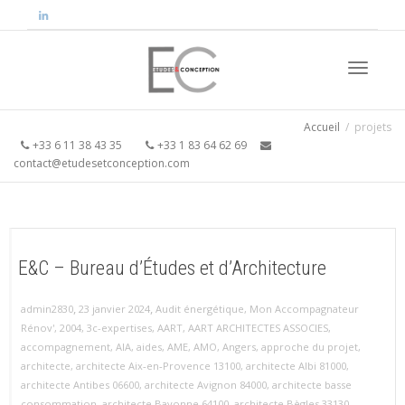
Activer/
Accueil
projets
+33 6 11 38 43 35
+33 1 83 64 62 69
contact@etudesetconception.com
navigati
E&C – Bureau d’Études et d’Architecture
,
,
admin2830
23 janvier 2024
Audit énergétique
,
Mon Accompagnateur
Rénov'
,
2004
,
3c-expertises
,
AART
,
AART ARCHITECTES ASSOCIES
,
accompagnement
,
AIA
,
aides
,
AME
,
AMO
,
Angers
,
approche du projet
,
architecte
,
architecte Aix‑en‑Provence 13100
,
architecte Albi 81000
,
architecte Antibes 06600
,
architecte Avignon 84000
,
architecte basse
consommation
,
architecte Bayonne 64100
,
architecte Bègles 33130
,