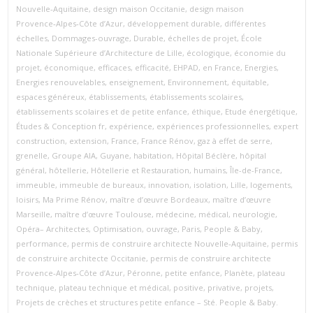
Nouvelle‑Aquitaine
,
design maison Occitanie
,
design maison
Provence‑Alpes‑Côte d’Azur
,
développement durable
,
différentes
échelles
,
Dommages-ouvrage
,
Durable
,
échelles de projet
,
École
Nationale Supérieure d’Architecture de Lille
,
écologique
,
économie du
projet
,
économique
,
efficaces
,
efficacité
,
EHPAD
,
en France
,
Energies
,
Energies renouvelables
,
enseignement
,
Environnement
,
équitable
,
espaces généreux
,
établissements
,
établissements scolaires
,
établissements scolaires et de petite enfance
,
éthique
,
Etude énergétique
,
Études & Conception fr
,
expérience
,
expériences professionnelles
,
expert
construction
,
extension
,
France
,
France Rénov
,
gaz à effet de serre
,
grenelle
,
Groupe AIA
,
Guyane
,
habitation
,
Hôpital Béclère
,
hôpital
général
,
hôtellerie
,
Hôtellerie et Restauration
,
humains
,
Île-de-France
,
immeuble
,
immeuble de bureaux
,
innovation
,
isolation
,
Lille
,
logements
,
loisirs
,
Ma Prime Rénov
,
maître d’œuvre Bordeaux
,
maître d’œuvre
Marseille
,
maître d’œuvre Toulouse
,
médecine
,
médical
,
neurologie
,
Opéra– Architectes
,
Optimisation
,
ouvrage
,
Paris
,
People & Baby
,
performance
,
permis de construire architecte Nouvelle‑Aquitaine
,
permis
de construire architecte Occitanie
,
permis de construire architecte
Provence‑Alpes‑Côte d’Azur
,
Péronne
,
petite enfance
,
Planète
,
plateau
technique
,
plateau technique et médical
,
positive
,
privative
,
projets
,
Projets de crèches et structures petite enfance – Sté. People & Baby.