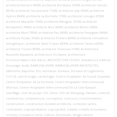
architecte Béziers 34500
,
architecte Bordeaux 33000
,
architecte Cannes
06150
,
architecte Carcassonne 11000
,
architecte Gap 05000
,
architecte
Hyères 83400
,
architecte La Rochelle 17000
,
architecte Limoges 87000
,
architecte Marseille 13000
,
architecte Mérignac 33700
,
architecte
Montpellier 34000
,
architecte Nice 06000
,
architecte Nîmes 30000
,
architecte Niort 79000
,
architecte Pau 64000
,
architecte Perpignan 66000
,
architecte Pessac 33600
,
architecte Poitiers 86000
,
architecte rénovation
énergétique.
,
architecte Saint‑Tropez 83990
,
architecte Tarbes 65000
,
architecte Toulon 83000
,
architecte Toulouse 31000
,
Architecture
Nouvelle‑Aquitaine
,
architecture Occitanie
,
architecture
Provence‑Alpes‑Côte d’Azur
,
ARCHITECTURE STUDIO
,
Assistance à maîtrise
d'ouvrage
,
Audit
,
BARBOSA-VIVIER
,
BARBOSA-VIVIER ARCHITECTES
,
bâtiments
,
Bayonne
,
Bio
,
biomasse
,
bureaux
,
Bureaux et Logements
,
C.H.C.B
,
cancérologie
,
cardiologie
,
Centre Hospitalier de l’ouest Guyanais
,
Centre Hospitalier de La Rochelle
,
Centre Hospitalier Intercommunal
d’Evreux
,
Centre Hospitalier Intercommunal De La Cote Basque
,
chauffage
,
chef de projet
,
CHI
,
Chine
,
CHU de Shenyang
,
Clamart
,
collectif
,
commerces
,
compétences
,
conception
,
concours
,
Consommation
,
construction
,
construction durable architecte
,
contextes variés
,
contraintes
,
copropriétaires
,
copropriété
,
créatifs
,
créatifs et humains
,
crèches
,
croissance verte
,
Culture
,
Décennale
,
design maison