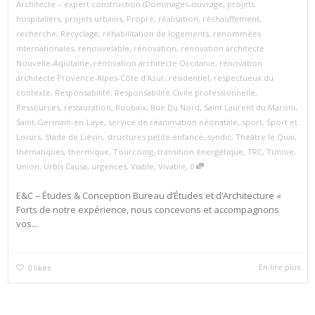
Architecte – expert construction (Dommages-ouvrage
,
projets
hospitaliers
,
projets urbains
,
Propre
,
réalisation
,
réchauffement
,
recherche
,
Recyclage
,
réhabilitation de logements
,
renommées
internationales
,
renouvelable
,
rénovation
,
rénovation architecte
Nouvelle‑Aquitaine
,
rénovation architecte Occitanie
,
rénovation
architecte Provence‑Alpes‑Côte d’Azur
,
résidentiel
,
respectueux du
contexte
,
Responsabilité
,
Responsabilité Civile professionnelle
,
Ressources
,
restauration
,
Roubaix
,
Rue Du Nord
,
Saint Laurent du Maroni
,
Saint-Germain-en-Laye
,
service de réanimation néonatale
,
sport
,
Sport et
Loisirs
,
Stade de Liévin
,
structures petite enfance
,
syndic
,
Théâtre le Quai
,
thématiques
,
thermique
,
Tourcoing
,
transition énergétique
,
TRC
,
Tunisie
,
,
Union
,
Urbis Causa
,
urgences
,
Viable
,
Vivable
0
E&C – Études & Conception Bureau d’Études et d’Architecture «
Forts de notre expérience, nous concevons et accompagnons
vos...
En lire plus
0
likes