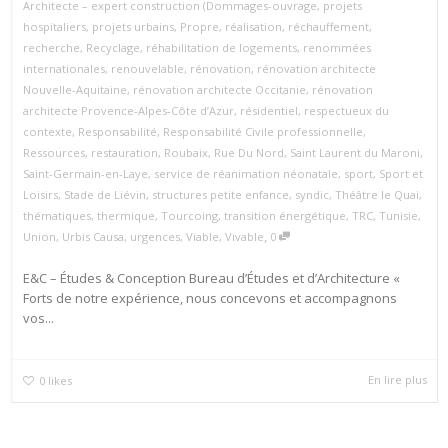
Architecte – expert construction (Dommages-ouvrage
,
projets
hospitaliers
,
projets urbains
,
Propre
,
réalisation
,
réchauffement
,
recherche
,
Recyclage
,
réhabilitation de logements
,
renommées
internationales
,
renouvelable
,
rénovation
,
rénovation architecte
Nouvelle‑Aquitaine
,
rénovation architecte Occitanie
,
rénovation
architecte Provence‑Alpes‑Côte d’Azur
,
résidentiel
,
respectueux du
contexte
,
Responsabilité
,
Responsabilité Civile professionnelle
,
Ressources
,
restauration
,
Roubaix
,
Rue Du Nord
,
Saint Laurent du Maroni
,
Saint-Germain-en-Laye
,
service de réanimation néonatale
,
sport
,
Sport et
Loisirs
,
Stade de Liévin
,
structures petite enfance
,
syndic
,
Théâtre le Quai
,
thématiques
,
thermique
,
Tourcoing
,
transition énergétique
,
TRC
,
Tunisie
,
,
Union
,
Urbis Causa
,
urgences
,
Viable
,
Vivable
0
E&C – Études & Conception Bureau d’Études et d’Architecture «
Forts de notre expérience, nous concevons et accompagnons
vos...
En lire plus
0
likes