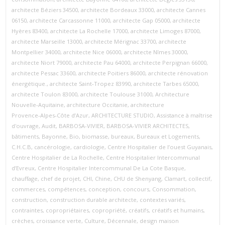
architecte Béziers 34500
,
architecte Bordeaux 33000
,
architecte Cannes
06150
,
architecte Carcassonne 11000
,
architecte Gap 05000
,
architecte
Hyères 83400
,
architecte La Rochelle 17000
,
architecte Limoges 87000
,
architecte Marseille 13000
,
architecte Mérignac 33700
,
architecte
Montpellier 34000
,
architecte Nice 06000
,
architecte Nîmes 30000
,
architecte Niort 79000
,
architecte Pau 64000
,
architecte Perpignan 66000
,
architecte Pessac 33600
,
architecte Poitiers 86000
,
architecte rénovation
énergétique.
,
architecte Saint‑Tropez 83990
,
architecte Tarbes 65000
,
architecte Toulon 83000
,
architecte Toulouse 31000
,
Architecture
Nouvelle‑Aquitaine
,
architecture Occitanie
,
architecture
Provence‑Alpes‑Côte d’Azur
,
ARCHITECTURE STUDIO
,
Assistance à maîtrise
d'ouvrage
,
Audit
,
BARBOSA-VIVIER
,
BARBOSA-VIVIER ARCHITECTES
,
bâtiments
,
Bayonne
,
Bio
,
biomasse
,
bureaux
,
Bureaux et Logements
,
C.H.C.B
,
cancérologie
,
cardiologie
,
Centre Hospitalier de l’ouest Guyanais
,
Centre Hospitalier de La Rochelle
,
Centre Hospitalier Intercommunal
d’Evreux
,
Centre Hospitalier Intercommunal De La Cote Basque
,
chauffage
,
chef de projet
,
CHI
,
Chine
,
CHU de Shenyang
,
Clamart
,
collectif
,
commerces
,
compétences
,
conception
,
concours
,
Consommation
,
construction
,
construction durable architecte
,
contextes variés
,
contraintes
,
copropriétaires
,
copropriété
,
créatifs
,
créatifs et humains
,
crèches
,
croissance verte
,
Culture
,
Décennale
,
design maison