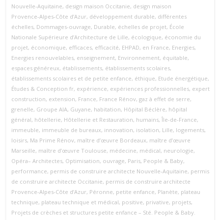
Nouvelle‑Aquitaine
,
design maison Occitanie
,
design maison
Provence‑Alpes‑Côte d’Azur
,
développement durable
,
différentes
échelles
,
Dommages-ouvrage
,
Durable
,
échelles de projet
,
École
Nationale Supérieure d’Architecture de Lille
,
écologique
,
économie du
projet
,
économique
,
efficaces
,
efficacité
,
EHPAD
,
en France
,
Energies
,
Energies renouvelables
,
enseignement
,
Environnement
,
équitable
,
espaces généreux
,
établissements
,
établissements scolaires
,
établissements scolaires et de petite enfance
,
éthique
,
Etude énergétique
,
Études & Conception fr
,
expérience
,
expériences professionnelles
,
expert
construction
,
extension
,
France
,
France Rénov
,
gaz à effet de serre
,
grenelle
,
Groupe AIA
,
Guyane
,
habitation
,
Hôpital Béclère
,
hôpital
général
,
hôtellerie
,
Hôtellerie et Restauration
,
humains
,
Île-de-France
,
immeuble
,
immeuble de bureaux
,
innovation
,
isolation
,
Lille
,
logements
,
loisirs
,
Ma Prime Rénov
,
maître d’œuvre Bordeaux
,
maître d’œuvre
Marseille
,
maître d’œuvre Toulouse
,
médecine
,
médical
,
neurologie
,
Opéra– Architectes
,
Optimisation
,
ouvrage
,
Paris
,
People & Baby
,
performance
,
permis de construire architecte Nouvelle‑Aquitaine
,
permis
de construire architecte Occitanie
,
permis de construire architecte
Provence‑Alpes‑Côte d’Azur
,
Péronne
,
petite enfance
,
Planète
,
plateau
technique
,
plateau technique et médical
,
positive
,
privative
,
projets
,
Projets de crèches et structures petite enfance – Sté. People & Baby.