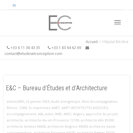
Activer/
Accueil
Hôpital Béclère
+33 6 11 38 43 35
+33 1 83 64 62 69
contact@etudesetconception.com
navigati
E&C – Bureau d’Études et d’Architecture
,
,
admin2830
23 janvier 2024
Audit énergétique
,
Mon Accompagnateur
Rénov'
,
2004
,
3c-expertises
,
AART
,
AART ARCHITECTES ASSOCIES
,
accompagnement
,
AIA
,
aides
,
AME
,
AMO
,
Angers
,
approche du projet
,
architecte
,
architecte Aix‑en‑Provence 13100
,
architecte Albi 81000
,
architecte Antibes 06600
,
architecte Avignon 84000
,
architecte basse
consommation
,
architecte Bayonne 64100
,
architecte Bègles 33130
,