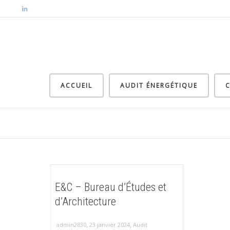
ACCUEIL
AUDIT ÉNERGÉTIQUE
C
E&C – Bureau d’Études et
d’Architecture
,
,
admin2830
23 janvier 2024
Audit