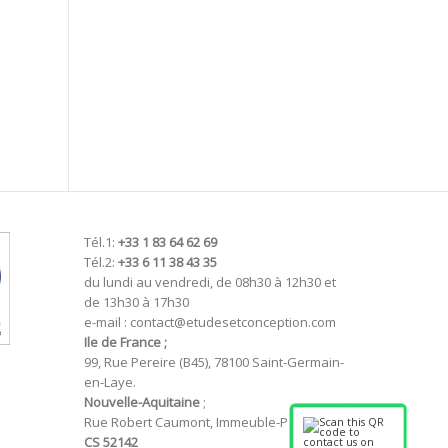
Tél.1:
+33 1 83 64 62 69
Tél.2:
+33 6 11 38 43 35
du lundi au vendredi, de 08h30 à 12h30 et
de 13h30 à 17h30
e-mail : contact@etudesetconception.com
Ile de France ;
99, Rue Pereire (B45), 78100 Saint-Germain-
en-Laye.
Nouvelle-Aquitaine
;
Rue Robert Caumont, Immeuble-P
CS 52142