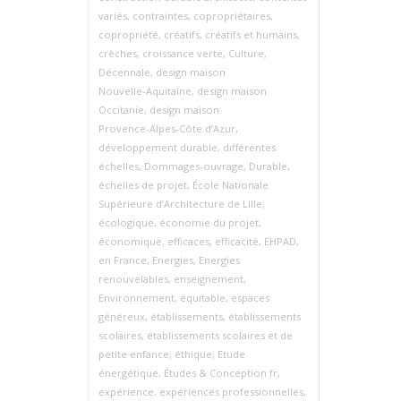
variés
,
contraintes
,
copropriétaires
,
copropriété
,
créatifs
,
créatifs et humains
,
crèches
,
croissance verte
,
Culture
,
Décennale
,
design maison
Nouvelle‑Aquitaine
,
design maison
Occitanie
,
design maison
Provence‑Alpes‑Côte d’Azur
,
développement durable
,
différentes
échelles
,
Dommages-ouvrage
,
Durable
,
échelles de projet
,
École Nationale
Supérieure d’Architecture de Lille
,
écologique
,
économie du projet
,
économique
,
efficaces
,
efficacité
,
EHPAD
,
en France
,
Energies
,
Energies
renouvelables
,
enseignement
,
Environnement
,
équitable
,
espaces
généreux
,
établissements
,
établissements
scolaires
,
établissements scolaires et de
petite enfance
,
éthique
,
Etude
énergétique
,
Études & Conception fr
,
expérience
,
expériences professionnelles
,