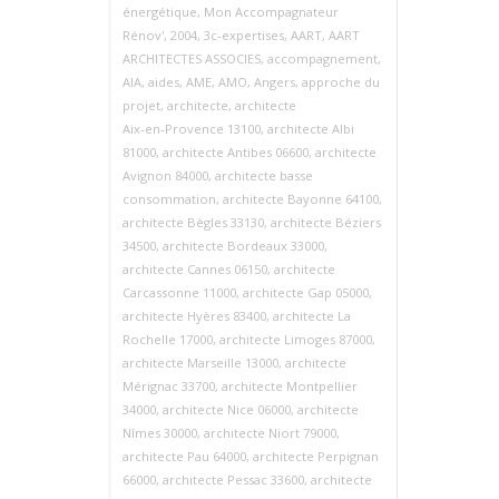
énergétique
,
Mon Accompagnateur
Rénov'
,
2004
,
3c-expertises
,
AART
,
AART
ARCHITECTES ASSOCIES
,
accompagnement
,
AIA
,
aides
,
AME
,
AMO
,
Angers
,
approche du
projet
,
architecte
,
architecte
Aix‑en‑Provence 13100
,
architecte Albi
81000
,
architecte Antibes 06600
,
architecte
Avignon 84000
,
architecte basse
consommation
,
architecte Bayonne 64100
,
architecte Bègles 33130
,
architecte Béziers
34500
,
architecte Bordeaux 33000
,
architecte Cannes 06150
,
architecte
Carcassonne 11000
,
architecte Gap 05000
,
architecte Hyères 83400
,
architecte La
Rochelle 17000
,
architecte Limoges 87000
,
architecte Marseille 13000
,
architecte
Mérignac 33700
,
architecte Montpellier
34000
,
architecte Nice 06000
,
architecte
Nîmes 30000
,
architecte Niort 79000
,
architecte Pau 64000
,
architecte Perpignan
66000
,
architecte Pessac 33600
,
architecte