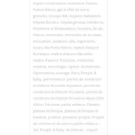
expert construction
,
extension
,
France
,
France Rénov
,
gaz à effet de serre
,
grenelle
,
Groupe AIA
,
Guyane
,
habitation
,
Hôpital Béclère
,
hôpital général
,
hôtellerie
,
Hôtellerie et Restauration
,
humains
,
Île-de-
France
,
immeuble
,
immeuble de bureaux
,
innovation
,
isolation
,
Lille
,
logements
,
loisirs
,
Ma Prime Rénov
,
maître d’œuvre
Bordeaux
,
maître d’œuvre Marseille
,
maître d’œuvre Toulouse
,
médecine
,
médical
,
neurologie
,
Opéra– Architectes
,
Optimisation
,
ouvrage
,
Paris
,
People &
Baby
,
performance
,
permis de construire
architecte Nouvelle‑Aquitaine
,
permis de
construire architecte Occitanie
,
permis de
construire architecte Provence‑Alpes‑Côte
d’Azur
,
Péronne
,
petite enfance
,
Planète
,
plateau technique
,
plateau technique et
médical
,
positive
,
privative
,
projets
,
Projets
de crèches et structures petite enfance –
Sté. People & Baby. Architecte – expert