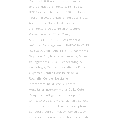
Poitiers 86000
,
architecte rénovation
énergétique.
,
architecte Saint‑Tropez
83990
,
architecte Tarbes 65000
,
architecte
Toulon 83000
,
architecte Toulouse 31000
,
Architecture Nouvelle‑Aquitaine
,
architecture Occitanie
,
architecture
Provence‑Alpes‑Côte d’Azur
,
ARCHITECTURE STUDIO
,
Assistance à
maîtrise d'ouvrage
,
Audit
,
BARBOSA-VIVIER
,
BARBOSA-VIVIER ARCHITECTES
,
bâtiments
,
Bayonne
,
Bio
,
biomasse
,
bureaux
,
Bureaux
et Logements
,
C.H.C.B
,
cancérologie
,
cardiologie
,
Centre Hospitalier de l’ouest
Guyanais
,
Centre Hospitalier de La
Rochelle
,
Centre Hospitalier
Intercommunal d’Evreux
,
Centre
Hospitalier Intercommunal De La Cote
Basque
,
chauffage
,
chef de projet
,
CHI
,
Chine
,
CHU de Shenyang
,
Clamart
,
collectif
,
commerces
,
compétences
,
conception
,
concours
,
Consommation
,
construction
,
construction durable architecte
,
contextes