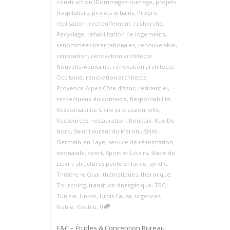
construction (Dommages-ouvrage
,
projets
hospitaliers
,
projets urbains
,
Propre
,
réalisation
,
réchauffement
,
recherche
,
Recyclage
,
réhabilitation de logements
,
renommées internationales
,
renouvelable
,
rénovation
,
rénovation architecte
Nouvelle‑Aquitaine
,
rénovation architecte
Occitanie
,
rénovation architecte
Provence‑Alpes‑Côte d’Azur
,
résidentiel
,
respectueux du contexte
,
Responsabilité
,
Responsabilité Civile professionnelle
,
Ressources
,
restauration
,
Roubaix
,
Rue Du
Nord
,
Saint Laurent du Maroni
,
Saint-
Germain-en-Laye
,
service de réanimation
néonatale
,
sport
,
Sport et Loisirs
,
Stade de
Liévin
,
structures petite enfance
,
syndic
,
Théâtre le Quai
,
thématiques
,
thermique
,
Tourcoing
,
transition énergétique
,
TRC
,
Tunisie
,
Union
,
Urbis Causa
,
urgences
,
,
Viable
,
Vivable
0
E&C – Études & Conception Bureau