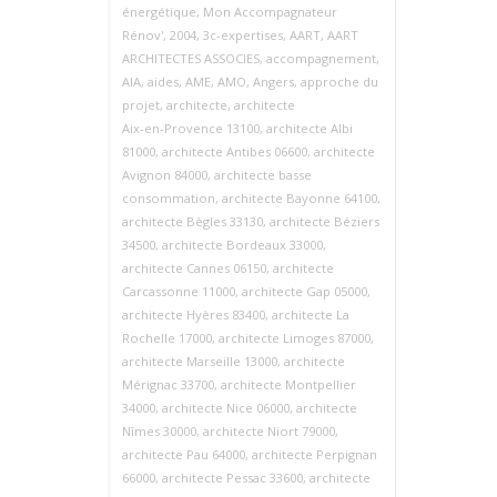
énergétique
,
Mon Accompagnateur
Rénov'
,
2004
,
3c-expertises
,
AART
,
AART
ARCHITECTES ASSOCIES
,
accompagnement
,
AIA
,
aides
,
AME
,
AMO
,
Angers
,
approche du
projet
,
architecte
,
architecte
Aix‑en‑Provence 13100
,
architecte Albi
81000
,
architecte Antibes 06600
,
architecte
Avignon 84000
,
architecte basse
consommation
,
architecte Bayonne 64100
,
architecte Bègles 33130
,
architecte Béziers
34500
,
architecte Bordeaux 33000
,
architecte Cannes 06150
,
architecte
Carcassonne 11000
,
architecte Gap 05000
,
architecte Hyères 83400
,
architecte La
Rochelle 17000
,
architecte Limoges 87000
,
architecte Marseille 13000
,
architecte
Mérignac 33700
,
architecte Montpellier
34000
,
architecte Nice 06000
,
architecte
Nîmes 30000
,
architecte Niort 79000
,
architecte Pau 64000
,
architecte Perpignan
66000
,
architecte Pessac 33600
,
architecte