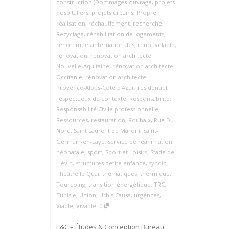
construction (Dommages-ouvrage
,
projets
hospitaliers
,
projets urbains
,
Propre
,
réalisation
,
réchauffement
,
recherche
,
Recyclage
,
réhabilitation de logements
,
renommées internationales
,
renouvelable
,
rénovation
,
rénovation architecte
Nouvelle‑Aquitaine
,
rénovation architecte
Occitanie
,
rénovation architecte
Provence‑Alpes‑Côte d’Azur
,
résidentiel
,
respectueux du contexte
,
Responsabilité
,
Responsabilité Civile professionnelle
,
Ressources
,
restauration
,
Roubaix
,
Rue Du
Nord
,
Saint Laurent du Maroni
,
Saint-
Germain-en-Laye
,
service de réanimation
néonatale
,
sport
,
Sport et Loisirs
,
Stade de
Liévin
,
structures petite enfance
,
syndic
,
Théâtre le Quai
,
thématiques
,
thermique
,
Tourcoing
,
transition énergétique
,
TRC
,
Tunisie
,
Union
,
Urbis Causa
,
urgences
,
,
Viable
,
Vivable
0
E&C – Études & Conception Bureau