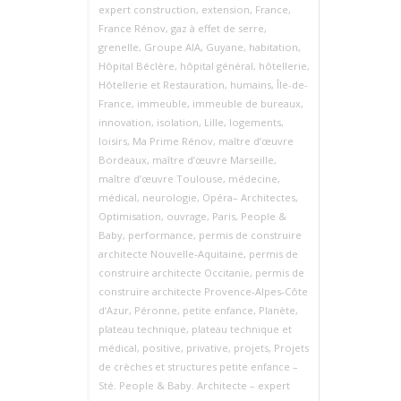
expert construction
,
extension
,
France
,
France Rénov
,
gaz à effet de serre
,
grenelle
,
Groupe AIA
,
Guyane
,
habitation
,
Hôpital Béclère
,
hôpital général
,
hôtellerie
,
Hôtellerie et Restauration
,
humains
,
Île-de-
France
,
immeuble
,
immeuble de bureaux
,
innovation
,
isolation
,
Lille
,
logements
,
loisirs
,
Ma Prime Rénov
,
maître d’œuvre
Bordeaux
,
maître d’œuvre Marseille
,
maître d’œuvre Toulouse
,
médecine
,
médical
,
neurologie
,
Opéra– Architectes
,
Optimisation
,
ouvrage
,
Paris
,
People &
Baby
,
performance
,
permis de construire
architecte Nouvelle‑Aquitaine
,
permis de
construire architecte Occitanie
,
permis de
construire architecte Provence‑Alpes‑Côte
d’Azur
,
Péronne
,
petite enfance
,
Planète
,
plateau technique
,
plateau technique et
médical
,
positive
,
privative
,
projets
,
Projets
de crèches et structures petite enfance –
Sté. People & Baby. Architecte – expert