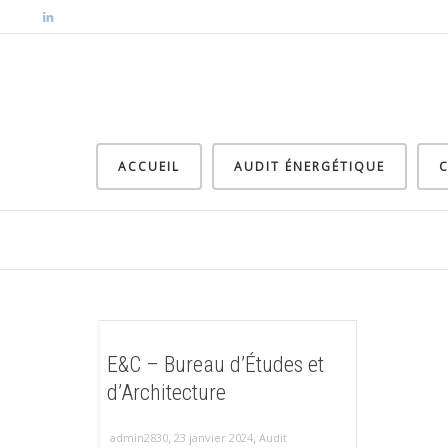
ACCUEIL
AUDIT ÉNERGÉTIQUE
C
E&C – Bureau d’Études et
d’Architecture
,
,
admin2830
23 janvier 2024
Audit