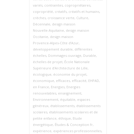
variés
,
contraintes
,
copropriétaires
,
copropriété
,
créatifs
,
créatifs et humains
,
crèches
,
croissance verte
,
Culture
,
Décennale
,
design maison
Nouvelle‑Aquitaine
,
design maison
Occitanie
,
design maison
Provence‑Alpes‑Côte d’Azur
,
développement durable
,
différentes
échelles
,
Dommages-ouvrage
,
Durable
,
échelles de projet
,
École Nationale
Supérieure d’Architecture de Lille
,
écologique
,
économie du projet
,
économique
,
efficaces
,
efficacité
,
EHPAD
,
en France
,
Energies
,
Energies
renouvelables
,
enseignement
,
Environnement
,
équitable
,
espaces
généreux
,
établissements
,
établissements
scolaires
,
établissements scolaires et de
petite enfance
,
éthique
,
Etude
énergétique
,
Études & Conception fr
,
expérience
,
expériences professionnelles
,