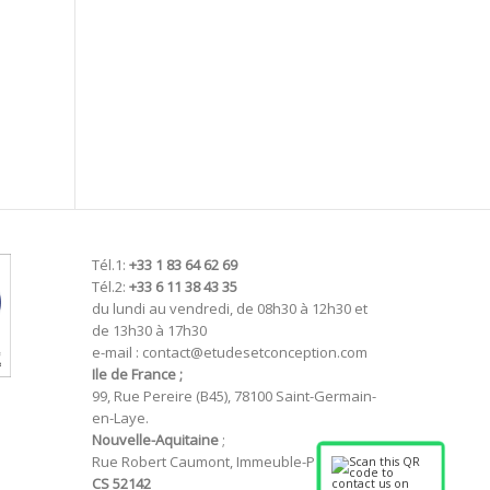
Tél.1:
+33 1 83 64 62 69
Tél.2:
+33 6 11 38 43 35
du lundi au vendredi, de 08h30 à 12h30 et
de 13h30 à 17h30
e-mail : contact@etudesetconception.com
Ile de France ;
99, Rue Pereire (B45), 78100 Saint-Germain-
en-Laye.
Nouvelle-Aquitaine
;
Rue Robert Caumont, Immeuble-P
CS 52142