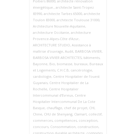
Poitiers 86000
,
architecte rénovation
énergétique.
,
architecte Saint‑Tropez
83990
,
architecte Tarbes 65000
,
architecte
Toulon 83000
,
architecte Toulouse 31000
,
Architecture Nouvelle‑Aquitaine
,
architecture Occitanie
,
architecture
Provence‑Alpes‑Côte d’Azur
,
ARCHITECTURE STUDIO
,
Assistance à
maîtrise d'ouvrage
,
Audit
,
BARBOSA-VIVIER
,
BARBOSA-VIVIER ARCHITECTES
,
bâtiments
,
Bayonne
,
Bio
,
biomasse
,
bureaux
,
Bureaux
et Logements
,
C.H.C.B
,
cancérologie
,
cardiologie
,
Centre Hospitalier de l’ouest
Guyanais
,
Centre Hospitalier de La
Rochelle
,
Centre Hospitalier
Intercommunal d’Evreux
,
Centre
Hospitalier Intercommunal De La Cote
Basque
,
chauffage
,
chef de projet
,
CHI
,
Chine
,
CHU de Shenyang
,
Clamart
,
collectif
,
commerces
,
compétences
,
conception
,
concours
,
Consommation
,
construction
,
construction durable architecte
,
contextes