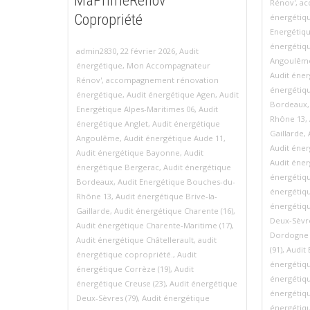
MaPrimeRénov’
Rénov'
,
ac
Copropriété
énergétiq
Energétiqu
énergétiqu
,
,
admin2830
22 février 2026
Audit
Angoulêm
énergétique
,
Mon Accompagnateur
Audit éne
Rénov'
,
accompagnement rénovation
énergétiq
énergétique
,
Audit énergétique Agen
,
Audit
Bordeaux
Energétique Alpes-Maritimes 06
,
Audit
Rhône 13
,
énergétique Anglet
,
Audit énergétique
Gaillarde
,
Angoulême
,
Audit énergétique Aude 11
,
Audit éner
Audit énergétique Bayonne
,
Audit
Audit éner
énergétique Bergerac
,
Audit énergétique
énergétiq
Bordeaux
,
Audit Energétique Bouches-du-
énergétiqu
Rhône 13
,
Audit énergétique Brive-la-
énergétiqu
Gaillarde
,
Audit énergétique Charente (16)
,
Deux-Sèvre
Audit énergétique Charente-Maritime (17)
,
Dordogne 
Audit énergétique Châtellerault
,
audit
(91)
,
Audit
énergétique copropriété.
,
Audit
énergétiqu
énergétique Corrèze (19)
,
Audit
énergétiqu
énergétique Creuse (23)
,
Audit énergétique
énergétiqu
Deux-Sèvres (79)
,
Audit énergétique
énergétiqu