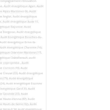
compagnement rénovation
ue
,
Audit énergétique Agen
,
Audit
e Alpes-Maritimes 06
,
Audit
e Anglet
,
Audit énergétique
e
,
Audit énergétique Aude 11
,
rgétique Bayonne
,
Audit
ue Bergerac
,
Audit énergétique
,
Audit Energétique Bouches-du-
Audit énergétique Brive-la-
Audit énergétique Charente (16)
,
gétique Charente-Maritime (17)
,
gétique Châtellerault
,
audit
ue copropriété.
,
Audit
e Corrèze (19)
,
Audit
e Creuse (23)
,
Audit énergétique
s (79)
,
Audit énergétique
(24)
,
Audit énergétique Essonne
 Energétique Gard 30
,
Audit
e Gironde (33)
,
Audit
e Haute-Vienne (87)
,
Audit
e Hauts-de-Seine (92)
,
Audit
e Hérault 34
,
audit énergétique