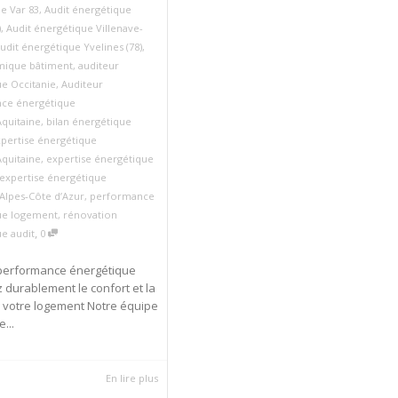
e Var 83
,
Audit énergétique
)
,
Audit énergétique Villenave-
udit énergétique Yvelines (78)
,
rmique bâtiment
,
auditeur
e Occitanie
,
Auditeur
ce énergétique
quitaine
,
bilan énergétique
pertise énergétique
quitaine
,
expertise énergétique
expertise énergétique
Alpes‑Côte d’Azur
,
performance
ue logement
,
rénovation
,
e audit
0
 performance énergétique
 durablement le confort et la
 votre logement Notre équipe
e...
En lire plus