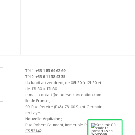
Tél.1:
+33 1 83 64 62 69
Tél.2:
+33 6 11 38 43 35
du lundi au vendredi, de 08h30 à 12h30 et
de 13h30 à 17h30
e-mail : contact@etudesetconception.com
Ile de France ;
99, Rue Pereire (B45), 78100 Saint-Germain-
en-Laye.
Nouvelle-Aquitaine
;
Rue Robert Caumont, Immeuble-P
CS 52142