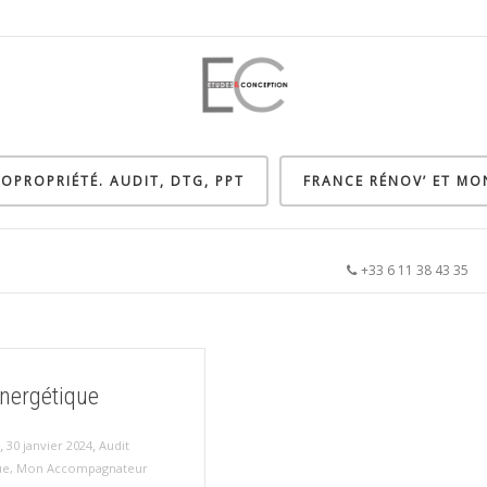
OPROPRIÉTÉ. AUDIT, DTG, PPT
FRANCE RÉNOV’ ET M
+33 6 11 38 43 3
énergétique
,
,
30 janvier 2024
Audit
ue
,
Mon Accompagnateur