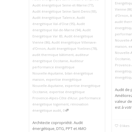
Energétiqu
Audit énergétique Seine-et-Marne (77)
,
Vienne (86
Audit énergétique Seine-Saint-Denis (93)
,
d'Ornon
,
A
Audit énergétique Talence
,
Audit
audit the
énergétique Val-d'Oise (95)
,
Audit
énergétiqu
énergétique Val-de-Marne (94)
,
Audit
performan
Energétique Var 83
,
Audit énergétique
Nouvelle‑A
Vienne (86)
,
Audit énergétique Villenave-
maison
,
ex
d'Ornon
,
Audit énergétique Yvelines (78)
,
Nouvelle‑A
audit thermique bâtiment
,
auditeur
Occitanie
,
énergétique Occitanie
,
Auditeur
Provence‑
performance énergétique
énergétiq
Nouvelle‑Aquitaine
,
bilan énergétique
énergétiqu
maison
,
expertise énergétique
Nouvelle‑Aquitaine
,
expertise énergétique
Audit de
Occitanie
,
expertise énergétique
Améliorez
Provence‑Alpes‑Côte d’Azur
,
performance
valeur de
énergétique logement
,
rénovation
est à votr
,
énergétique audit
0
Architecte copropriété. Audit
0
likes
énergétique, DTG, PPT et AMO