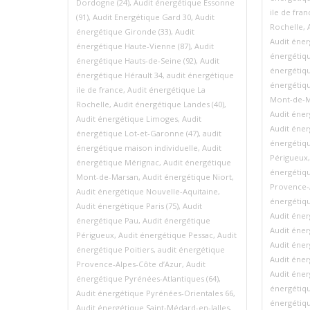
Dordogne (24)
,
Audit énergétique Essonne
ile de fran
(91)
,
Audit Energétique Gard 30
,
Audit
Rochelle
,
énergétique Gironde (33)
,
Audit
Audit éne
énergétique Haute-Vienne (87)
,
Audit
énergétiqu
énergétique Hauts-de-Seine (92)
,
Audit
énergétiqu
énergétique Hérault 34
,
audit énergétique
énergétiq
ile de france
,
Audit énergétique La
Mont-de-M
Rochelle
,
Audit énergétique Landes (40)
,
Audit éner
Audit énergétique Limoges
,
Audit
Audit éner
énergétique Lot-et-Garonne (47)
,
audit
énergétiq
énergétique maison individuelle
,
Audit
Périgueux
énergétique Mérignac
,
Audit énergétique
énergétiqu
Mont-de-Marsan
,
Audit énergétique Niort
,
Provence‑
Audit énergétique Nouvelle-Aquitaine
,
énergétiqu
Audit énergétique Paris (75)
,
Audit
Audit éner
énergétique Pau
,
Audit énergétique
Audit éner
Périgueux
,
Audit énergétique Pessac
,
Audit
Audit éner
énergétique Poitiers
,
audit énergétique
Audit éner
Provence‑Alpes‑Côte d’Azur
,
Audit
Audit éner
énergétique Pyrénées-Atlantiques (64)
,
énergétiqu
Audit énergétique Pyrénées-Orientales 66
,
énergétiqu
Audit énergétique Saint-Médard-en-Jalles
,