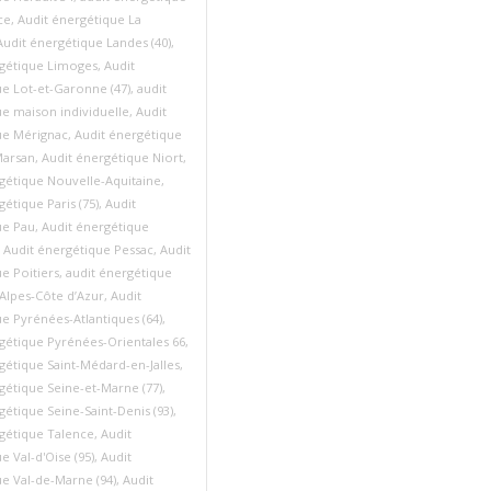
ce
,
Audit énergétique La
Audit énergétique Landes (40)
,
rgétique Limoges
,
Audit
e Lot-et-Garonne (47)
,
audit
e maison individuelle
,
Audit
ue Mérignac
,
Audit énergétique
arsan
,
Audit énergétique Niort
,
gétique Nouvelle-Aquitaine
,
gétique Paris (75)
,
Audit
ue Pau
,
Audit énergétique
,
Audit énergétique Pessac
,
Audit
e Poitiers
,
audit énergétique
Alpes‑Côte d’Azur
,
Audit
e Pyrénées-Atlantiques (64)
,
gétique Pyrénées-Orientales 66
,
gétique Saint-Médard-en-Jalles
,
gétique Seine-et-Marne (77)
,
gétique Seine-Saint-Denis (93)
,
gétique Talence
,
Audit
e Val-d'Oise (95)
,
Audit
e Val-de-Marne (94)
,
Audit